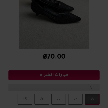
₪70.00
خيارات الشراء
النمرة
40
39
38
37
36