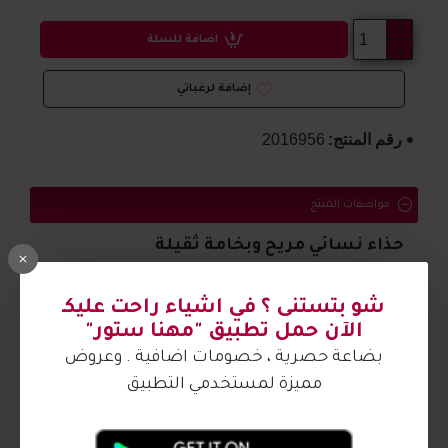
اضافة للسلة
إضافة لرغباتي
رقم المنتج:
2016956
مواصفات المنتج
حذاء نسائي مريح وبخامة ثقيلة
شو بتستنى ؟ في اشياء راحت عليكـ
الصورة من تصوير مهنا ستور
الآن حمل تطبيق "مهنا ستور"
بضاعة حصرية ، خصومات اضافية . وعروض
مميزة لمستخدمي التطبيق
آراء الزبائن