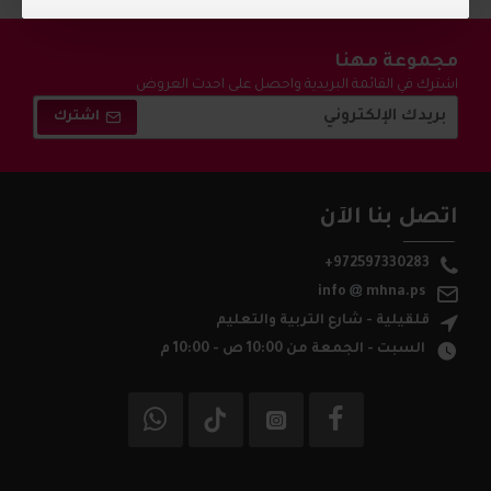
مجموعة مهنا
اشترك في القائمة البريدية واحصل على احدث العروض
والتخفيضات !
اشترك
اتصل بنا الآن
+972597330283
info
mhna.ps
قلقيلية - شارع التربية والتعليم
السبت - الجمعة من 10:00 ص - 10:00 م