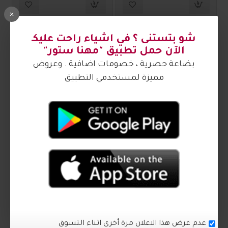
2017091
2017092
شو بتستنى ؟ في اشياء راحت عليكـ
الآن حمل تطبيق "مهنا ستور"
بضاعة حصرية ، خصومات اضافية . وعروض
مميزة لمستخدمي التطبيق
حفاي رجالي 2017092
حفاي رجالي 2017091
₪50.00
₪50.00
... انتهى عرض المنتجات ...
عدم عرض هذا الاعلان مرة أخرى اثناء التسوق