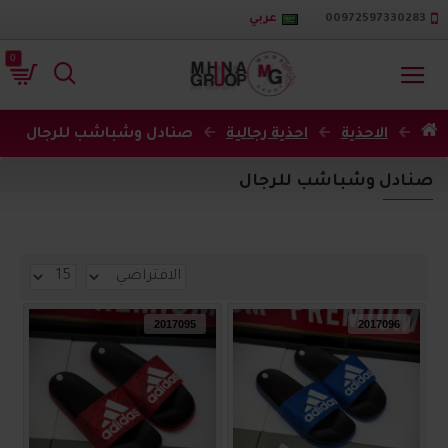
00972597330283
عربي
0
الاحذية
احذية رجالية
صنادل وشباشب للرجال
صنادل وشباشب للرجال
2017095
2017096