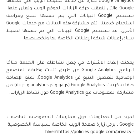
Google Analytics عبارة عن خدمة تحليلات الويب التي تقدمها
Google والتي تتعقب حركة الزيارات لموقع الويب وتعلن عنها.
تستخدم Google البيانات التي يتم جمعها لتتبع ومراقبة
استخدام خدمتنا. تتم مشاركة هذه البيانات مع خدمات Google
الأخرى. قد تستخدم Google البيانات التي تم جمعها لضبط
سياق إعلانات شبكة الإعلانات الخاصة بها وتخصيصها.
يمكنك إلغاء الاشتراك في جعل نشاطك على الخدمة متاحًا
لبرنامج Google Analytics عن طريق تثبيت وظيفة المتصفح
الإضافية لتعطيل التتبع في Google Analytics. تمنع الإضافة
جافا سكريبت Google Analytics (ga.js و analytics.js و dc.js) من
مشاركة المعلومات مع Google Analytics حول نشاط الزيارات.
لمزيد من المعلومات حول ممارسات الخصوصية الخاصة بـ
Google ، يرجى زيارة صفحة الويب الخاصة بسياسة الخصوصية
: https://policies.google.com/privacy؟hl=en