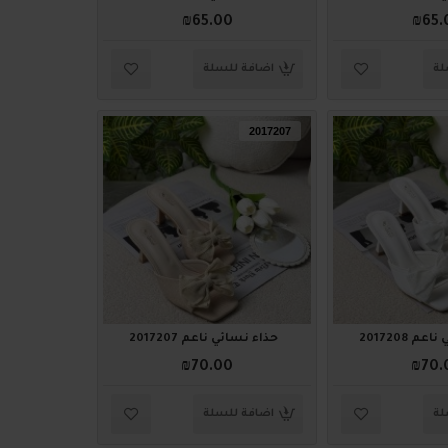
₪65.00
₪65.
لة
اضافة للسلة
2017207
م 2017208
حذاء نسائي ناعم 2017207
₪70.00
₪70.
لة
اضافة للسلة