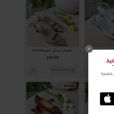
م 2017219
صندل نسائي ناعم 2017218
₪35.00
₪35.
لة
اضافة للسلة
2017215