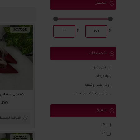
السعر
2017225
₪
₪
التصنيفات
احذية رياضية
بالية وزحاف
روكي طبي وكعب
صنادل وشباشب للنساء
صندل نسائي ناعم 
5.00
النمرة
اضافة للسلة
36
37
2017221