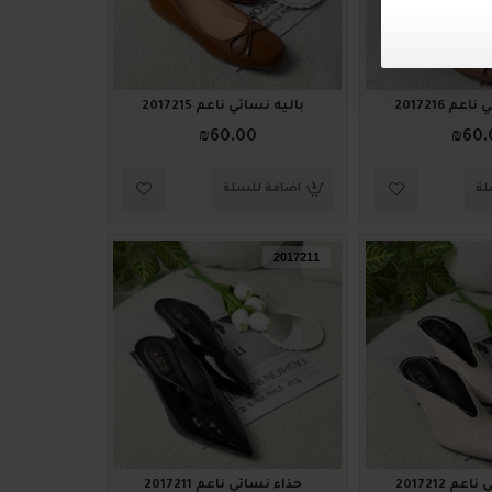
عم 2017216
باليه نسائي ناعم 2017215
₪60.00
₪60.
لة
اضافة للسلة
2017211
م 2017212
حذاء نسائي ناعم 2017211