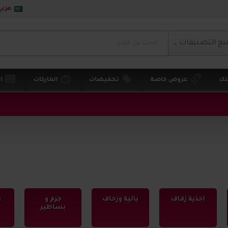
عربي
يع التصنيفات
تك
عروض خاصة
تخفيضات
الماركات
ا
احذية زفاف
بالية وزحاف
جزم و
ر
بساطير