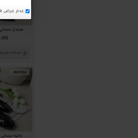
صندل نسائي ناعم 
5.00
اضافة للسلة
2017214
باليه نسائي ناعم 