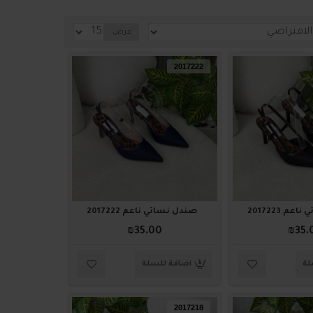
عرض:
2017222
م 2017223
صندل نسائي ناعم 2017222
₪35.00
₪35.
لة
اضافة للسلة
2017218