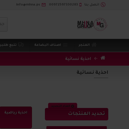
اتصل بنا
00972597330283
info@mhna.ps
جم
المتجر
اصناف البضاعة
تتبع طلبي
احذية نسائية
احذية نسائية
الغاء التحديد
احذية رياضية
تحديد المنتجات