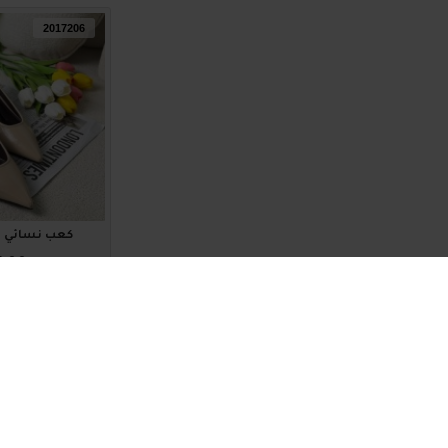
2017206
كعب نسائي ناعم 6
5.00
اضافة للسلة
2017202