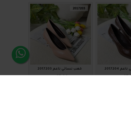
2017203
 2017204
كعب نسائي ناعم 2017203
₪65.00
₪65.
لة
اضافة للسلة
2017199