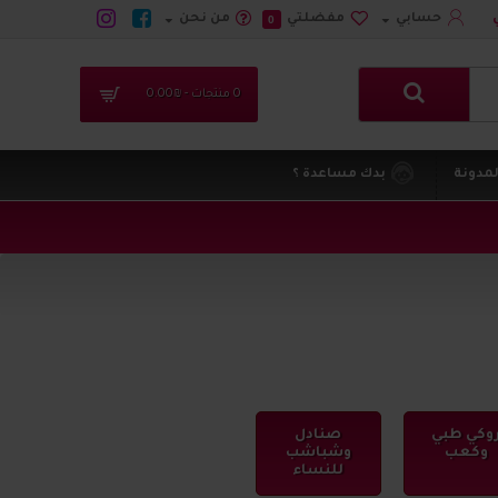
حسابي
مفضلتي
من نحن
0
0 منتجات - ₪0.00
لمدونة
بدك مساعدة ؟
وكي طبي
صنادل
وكعب
وشباشب
للنساء