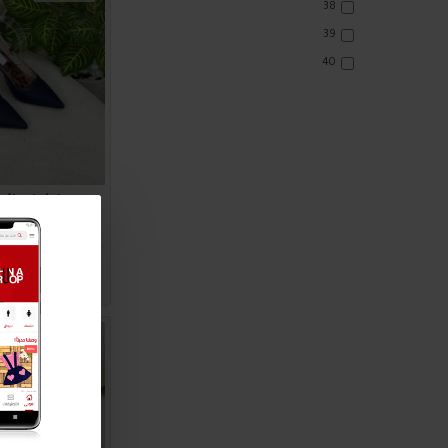
38
39
40
صندل نسائي ناعم 
5.00
اضافة للسلة
2017217