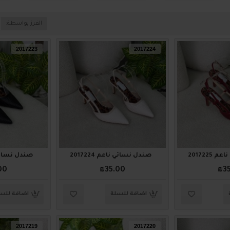
الفرز بواسطة:
2017223
2017224
2017225
صندل نسائي ناعم 2017224
صندل نسائي ناع
00
₪35.00
₪3
اضافة للسلة
اضافة للس
2017219
2017220