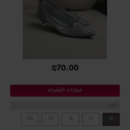
₪70.00
خيارات الشراء
النمرة
40
39
38
37
36