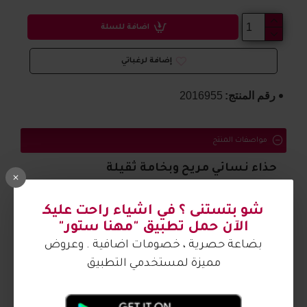
اضافة للسلة
إضافة لرغباتي
رقم المنتج:
2016955
مواصفات المنتج
حذاء نسائي مريح وبخامة ثقيلة
شو بتستنى ؟ في اشياء راحت عليكـ
الصورة من تصوير مهنا ستور
الآن حمل تطبيق "مهنا ستور"
بضاعة حصرية ، خصومات اضافية . وعروض
مميزة لمستخدمي التطبيق
آراء الزبائن