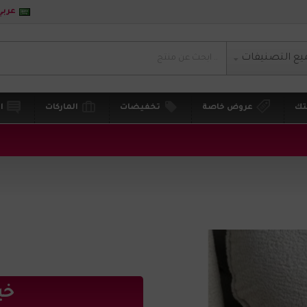
عربي
يع التصنيفات
تك
عروض خاصة
تخفيضات
الماركات
ا
خي