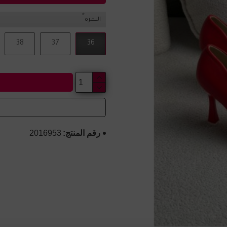
النمرة
38
37
36
رقم المنتج:
2016953