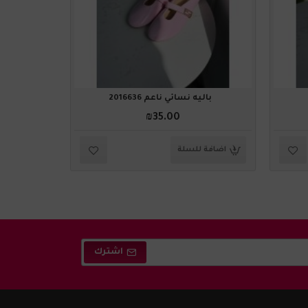
باليه نسائي ناعم 2016636
باليه
₪35.00
اضافة للسلة
اضافة ل
اشترك