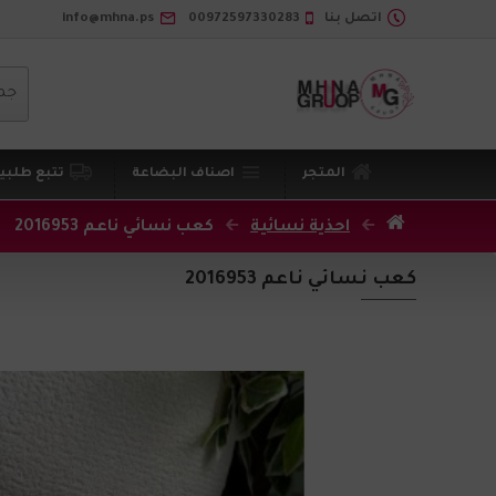
اتصل بنا
00972597330283
info@mhna.ps
جم
المتجر
اصناف البضاعة
تتبع طلبي
احذية نسائية
كعب نسائي ناعم 2016953
كعب نسائي ناعم 2016953