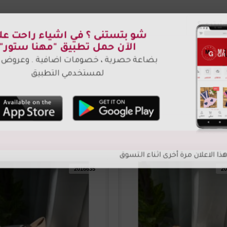
شتري ؟
2016635
20