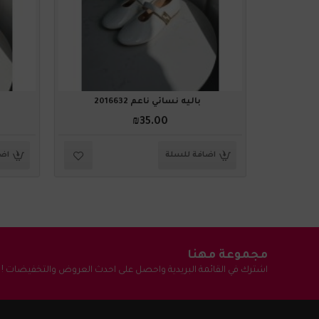
باليه نسائي ناعم 2016632
₪35.00
اضافة للسلة
اضا
مجموعة مهنا
اشترك في القائمة البريدية واحصل على احدث العروض والتخفيضات !