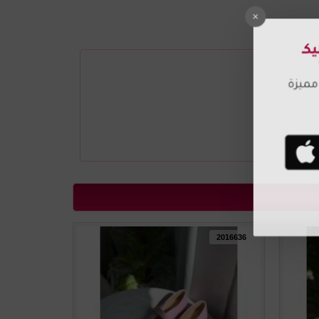
2016637
2016636