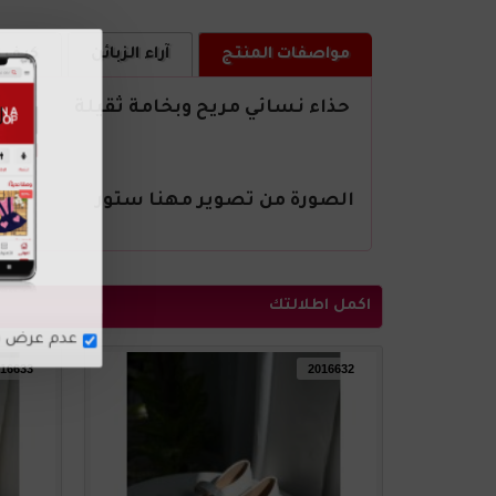
مواصفات المنتج
آراء الزبائن
كيف ا
حذاء نسائي مريح وبخامة ثقيلة
الصورة من تصوير مهنا ستور
اكمل اطلالتك
16633
2016632