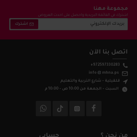
مجموعة مهنا
اشترك في القائمة البريدية واحصل على احدث العروض
والتخفيضات !
اشترك
اتصل بنا الآن
+972597330283
info
mhna.ps
قلقيلية - شارع التربية والتعليم
السبت - الجمعة من 10:00 ص - 10:00 م
من نحن ؟
حسابي