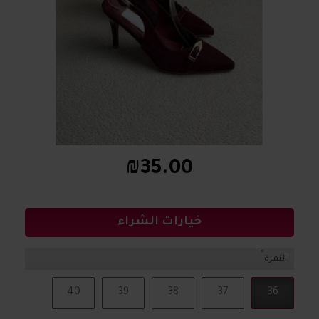
₪35.00
خيارات الشراء
النمرة
40
39
38
37
36