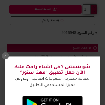
اضافة للسلة
إضافة لرغباتي
رقم المنتج:
2016948
مواصفات المنتج
صندل
نسائي مريح وبخامة ثقيلة
شو بتستنى ؟ في اشياء راحت عليكـ
الصورة من تصوير مهنا ستور
الآن حمل تطبيق "مهنا ستور"
بضاعة حصرية ، خصومات اضافية . وعروض
مميزة لمستخدمي التطبيق
آراء الزبائن
كيف اشتري ؟