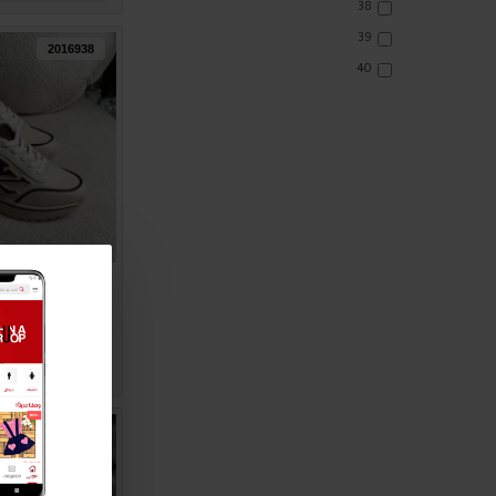
38
39
2016938
40
بوت نسائي مميز 8
0.00
اضافة للسلة
2016934