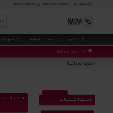
اتصل بنا
00972597330283
info@mhna.ps
جم
المتجر
اصناف البضاعة
تتبع طلبي
احذية نسائية
احذية نسائية
الغاء التحديد
احذية رياضية
تحديد المنتجات