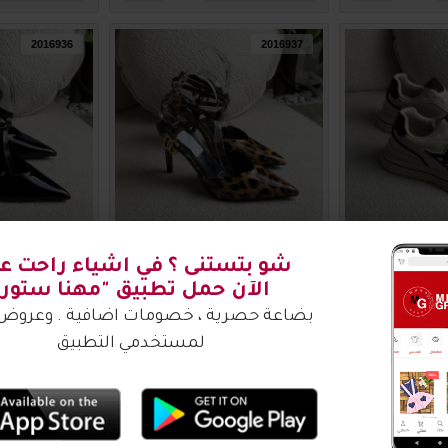
2016936
2016937
201693
صندل نسائي ناعم 2016937
صندل نسائي ناع
00
₪70.00
₪8
شو بتستنى ؟ في اشياء راحت عليكـ
الآن حمل تطبيق "مهنا ستور"
اضافة للسلة
اضافة للس
بضاعة حصرية ، خصومات اضافية . وعروض مميزة
لمستخدمي التطبيق
2016932
2016933