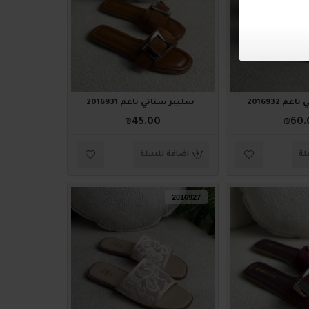
م 2016932
سليبر ستاتي ناعم 2016931
₪45.00
₪60.
لة
اضافة للسلة
2016927