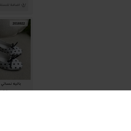
اضافة للسلة
2016922
باليه نسائي ناعم 
0.00
اضافة للسلة
2016918