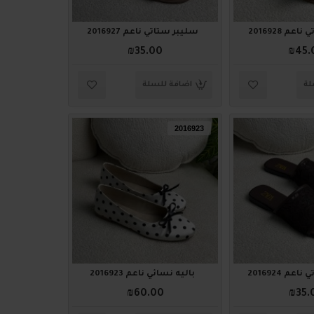
عم 2016928
سليبر ستاتي ناعم 2016927
₪35.00
₪45.
لة
اضافة للسلة
2016923
م 2016924
باليه نسائي ناعم 2016923
₪60.00
₪35.