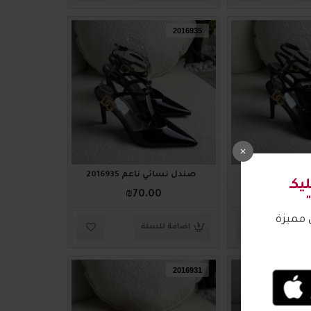
2016935
م 2016936
صندل نسائي ناعم 2016935
₪70.00
₪70.
لة
اضافة للسلة
2016931