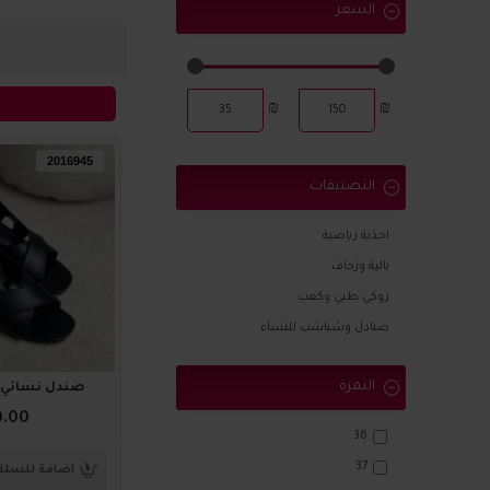
السعر
₪
₪
2016945
التصنيفات
احذية رياضية
بالية وزحاف
روكي طبي وكعب
صنادل وشباشب للنساء
النمرة
صندل نسائي ناعم 
0.00
36
37
اضافة للسلة