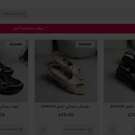
الفرز بواسطة:
عرض منتجات أخرى
2016940
2016944
2016945
صندل نسائي ناعم 2016944
بوت نسائي مميز
00
₪70.00
₪7
اضافة للسلة
اضافة للس