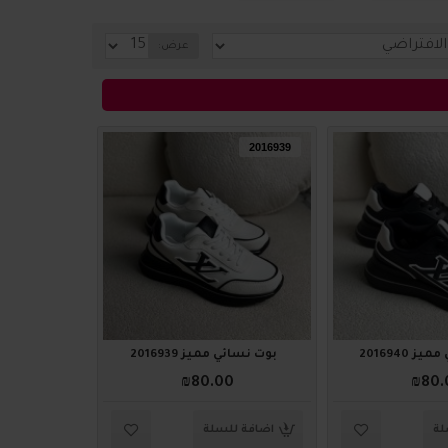
عرض:
2016939
 2016940
بوت نسائي مميز 2016939
₪80.00
₪80.
لة
اضافة للسلة