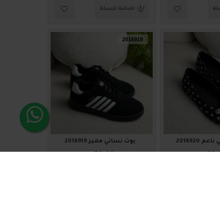
لة
اضافة للسلة
2016919
م 2016920
بوت نسائي مميز 2016919
₪70.00
₪60.
لة
اضافة للسلة
2016910