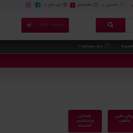
حسابي
مفضلتي
من نحن
0
0 منتجات - ₪0.00
لمدونة
بدك مساعدة ؟
وكي طبي
صنادل
وكعب
وشباشب
للنساء