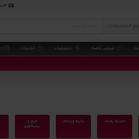
عربي
يع التصنيفات
تك
عروض خاصة
تخفيضات
الماركات
ا
احذية زفاف
بالية وزحاف
جزم و
ر
بساطير