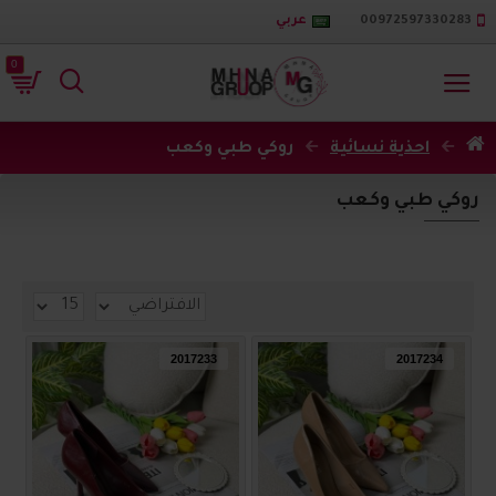
00972597330283
عربي
0
احذية نسائية
روكي طبي وكعب
روكي طبي وكعب
2017233
2017234