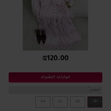
₪120.00
خيارات الشراء
المقاس
44
42
40
38