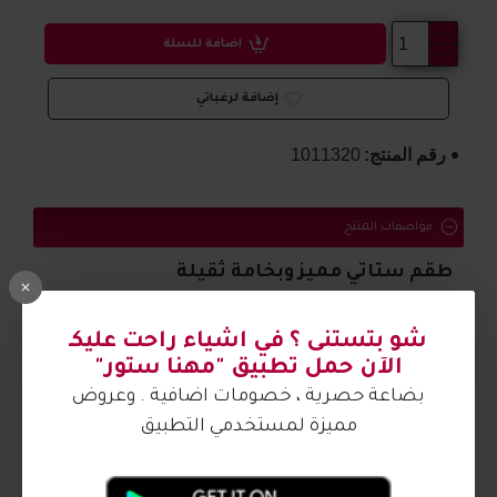
اضافة للسلة
إضافة لرغباتي
رقم المنتج:
1011320
مواصفات المنتج
طقم ستاتي مميز وبخامة ثقيلة
الصورة من تصوير مهنا ستور
شو بتستنى ؟ في اشياء راحت عليكـ
الآن حمل تطبيق "مهنا ستور"
بضاعة حصرية ، خصومات اضافية . وعروض
مميزة لمستخدمي التطبيق
آراء الزبائن