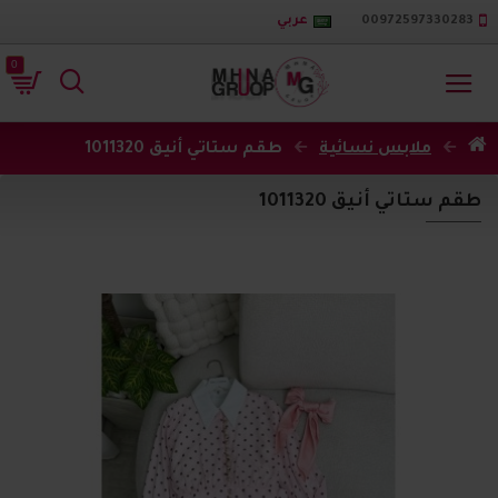
00972597330283
عربي
0
ملابس نسائية
طقم ستاتي أنيق 1011320
طقم ستاتي أنيق 1011320