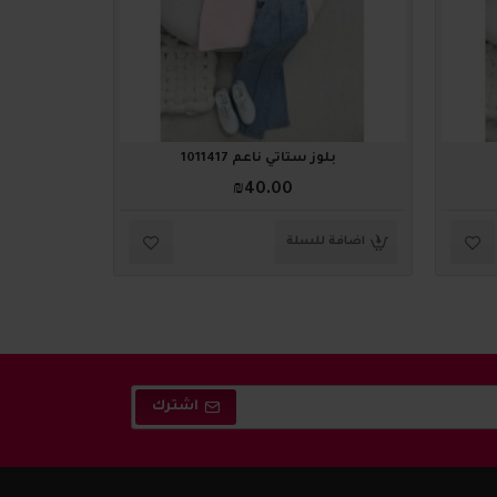
بلوز ستاتي ناعم 1011417
بلوز
₪40.00
اضافة للسلة
اضافة ل
اشترك