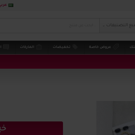
عربي
يع التصنيفات
تك
عروض خاصة
تخفيضات
الماركات
ا
خي