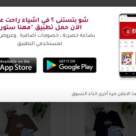
شتري ؟
1011416
10