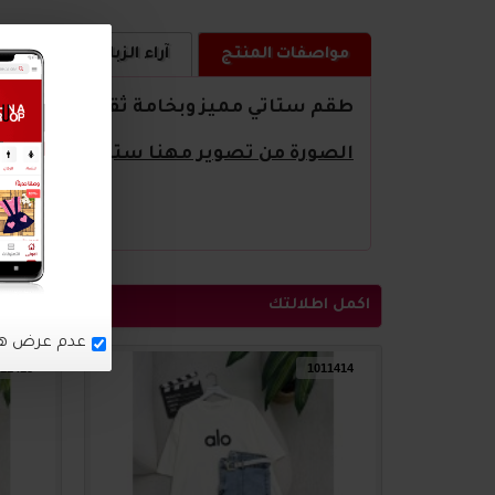
مواصفات المنتج
آراء الزبائن
كيف ا
طقم ستاتي مميز وبخامة ثقيلة
الصورة من تصوير مهنا ستور
اكمل اطلالتك
11415
1011414