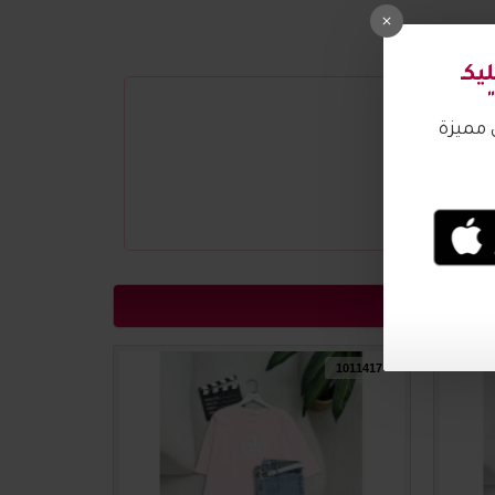
1011439
1011417