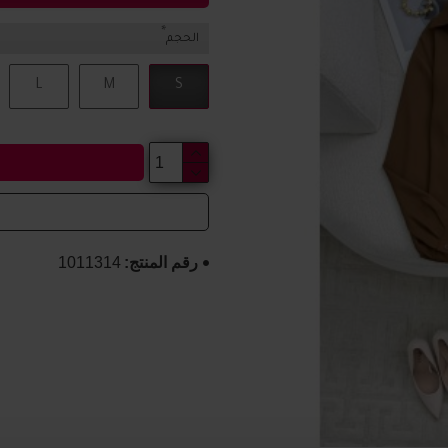
الحجم
L
M
S
رقم المنتج:
1011314