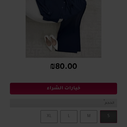
₪80.00
خيارات الشراء
الحجم
XL
L
M
S