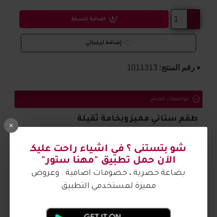
اضافة للسلة
إضافة لرغباتي
رقم المنتج:
1011313
مواصفات المنتج
طقم ستاتي مميز وبخامة ثقيلة
الصورة من تصوير مهنا ستور
شو بتستنى ؟ في اشياء راحت عليكـ
الآن حمل تطبيق "مهنا ستور"
بضاعة حصرية ، خصومات اضافية . وعروض
مميزة لمستخدمي التطبيق
آراء الزبائن