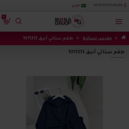
00972597330283
عربي
0
ملابس نسائية
طقم ستاتي أنيق 1011313
طقم ستاتي أنيق 1011313