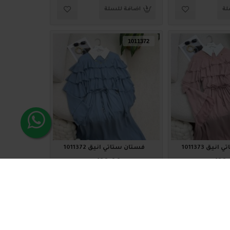
لة
اضافة للسلة
1011372
يق 1011373
فستان ستاتي أنيق 1011372
₪120.00
₪120
لة
اضافة للسلة
1011368