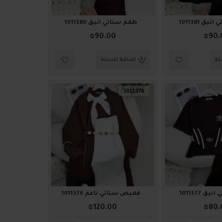
ق 1011381
طقم ستاتي أنيق 1011380
₪90.00
₪90.
لة
اضافة للسلة
1011376
ق 1011377
قميص ستاتي ناعم 1011376
₪120.00
₪80.