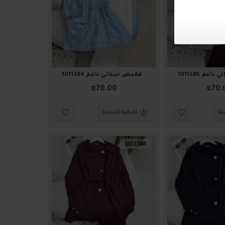
عم 1011385
قميص ستاتي ناعم 1011384
₪70.00
₪70.
لة
اضافة للسلة
1011380