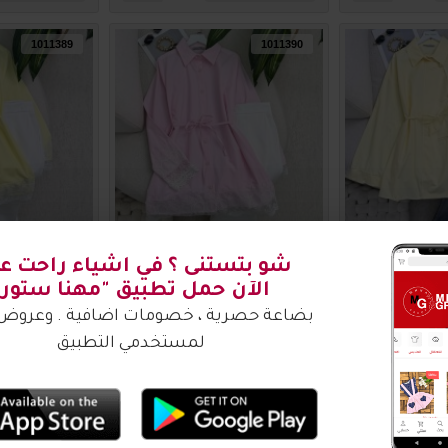
1011389
1011390
1011391
قميص ستاتي ناعم 1011390
قميص ستاتي نا
00
₪70.00
₪7
اضافة للسلة
اضافة للس
1011385
1011386