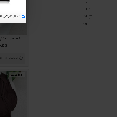
M
L
XL
XXL
قميص ستاتي ناعم 
0.00
اضافة للسلة
1011383