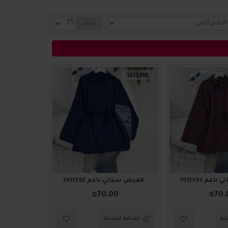
عرض:
1011392
عم 1011393
قميص ستاتي ناعم 1011392
₪70.00
₪70.
لة
اضافة للسلة