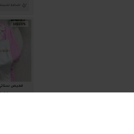
اضافة للسلة
1011375
قميص ستاتي ناعم 
0.00
اضافة للسلة
1011371