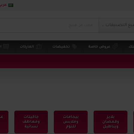
عربي
يع التصنيفات
تك
عروض خاصة
تخفيضات
الماركات
ا
بلايز
بيجامات
جاكيتات
عب
وقمصان
وملابس
ومعاطف
ويناطيل
للنوم
نسائية