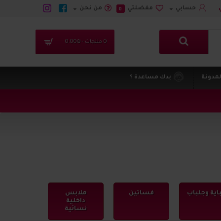
حسابي
مفضلتي
من نحن
0
0 منتجات - ₪0.00
لمدونة
بدك مساعدة ؟
اية وجلباب
فساتين
ملابس
داخلية
نسائية