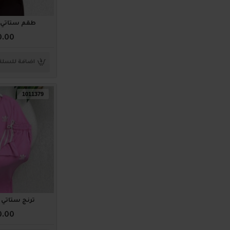
طقم ستاتي أنيق 3
0.00
اضافة للسلة
1011379
ترنج ستاتي أنيق 
0.00