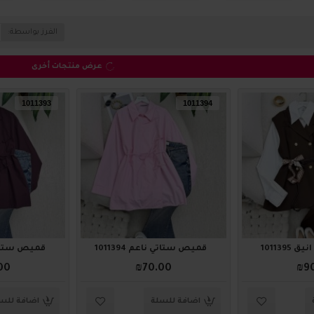
الفرز بواسطة:
عرض منتجات أخرى
1011393
1011394
101139
قميص ستاتي ناعم 1011394
قميص ستاتي نا
00
₪70.00
₪9
اضافة للسلة
اضافة للس