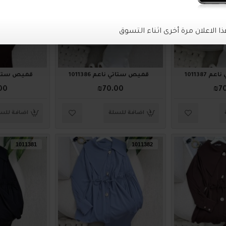
1011387
قميص ستاتي ناعم 1011386
قميص ستاتي نا
00
₪70.00
₪7
اضافة للسلة
اضافة للس
1011381
1011382