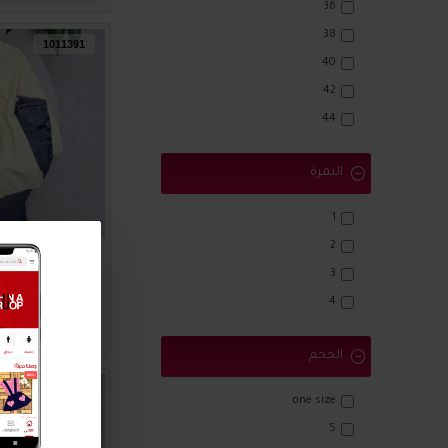
36
38
1011391
40
42
44
النمرة
1
2
قميص ستاتي ناعم 
3
0.00
4
اضافة للسلة
الحجم
1011387
one size
S