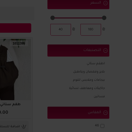
السعر
₪
₪
1011395
التصنيفات
اطقم ستاتي
بلايز وقمصان ويناطيل
بيجامات وملابس للنوم
جاكيتات ومعاطف نسائية
فساتين
طقم ستاتي أنيق 5
المقاس
0.00
46
اضافة للسلة