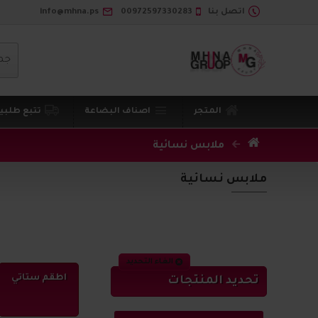
اتصل بنا
00972597330283
info@mhna.ps
جم
المتجر
اصناف البضاعة
تتبع طلبي
ملابس نسائية
ملابس نسائية
الغاء التحديد
اطقم ستاتي
تحديد المنتجات