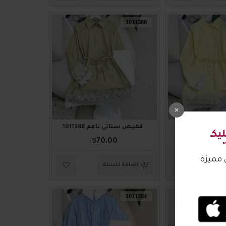
1011388
عم 1011389
قميص ستاتي ناعم 1011388
₪70.00
₪70.
لة
اضافة للسلة
1011384