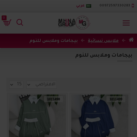
00972597330283
عربي
0
ملابس نسائية
بيجامات وملابس للنوم
بيجامات وملابس للنوم
1011498
1011499