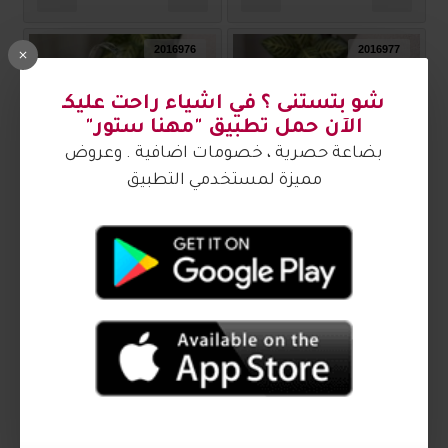
2016976
2016977
شو بتستنى ؟ في اشياء راحت عليكـ
الآن حمل تطبيق "مهنا ستور"
بضاعة حصرية ، خصومات اضافية . وعروض
مميزة لمستخدمي التطبيق
صندل نسائي ناعم 2016977
صندل نسائي ناعم 2016976
₪70.00
₪70.00
2016972
2016975