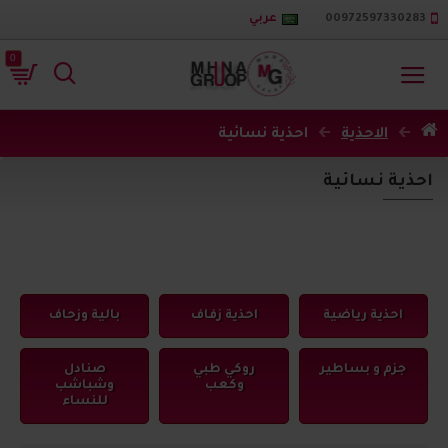
00972597330283
عربي
0
الاحذية
احذية نسائية
احذية نسائية
احذية رياضية
احذية زفاف
بالية وزحاف
جزم و بساطير
روكي طبي
صنادل
وكعب
وشباشب
للنساء