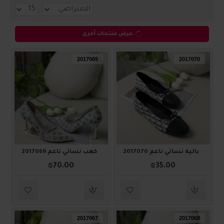
عرض منتجات أخرى
2017069
2017070
باليه نسائي ناعم 2017070
كعب نسائي ناعم 2017069
₪70.00
₪35.00
2017067
2017068