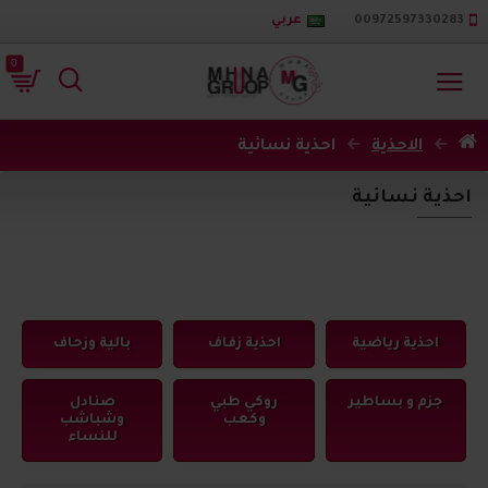
00972597330283
عربي
0
الاحذية
احذية نسائية
احذية نسائية
احذية رياضية
احذية زفاف
بالية وزحاف
جزم و بساطير
روكي طبي
صنادل
وكعب
وشباشب
للنساء