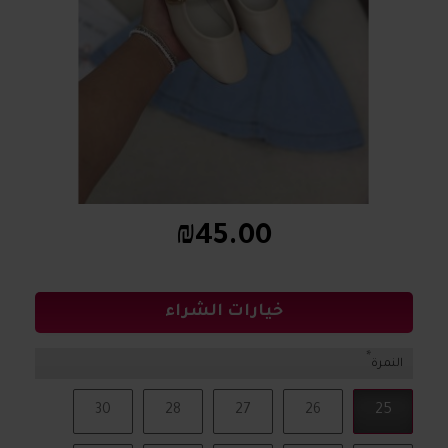
₪45.00
خيارات الشراء
النمرة
30
28
27
26
25