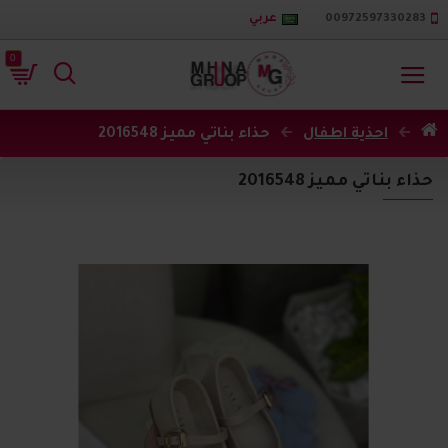
00972597330283
عربي
0
احذية اطفال
حذاء بناتي مميز 2016548
حذاء بناتي مميز 2016548