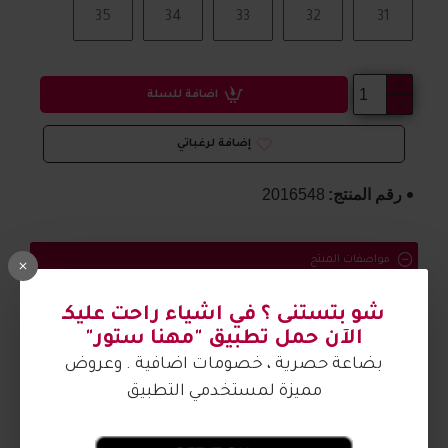
35
34
33
32
31
اضافة للسلة
إضافة لرغباتي
رقم المنتج:
2016548
مواصفات المنتج
حذاء بناتي مريح وتفاصيل جميلة
شو بتستنى ؟ في اشياء راحت عليكـ
الآن حمل تطبيق "مهنا ستور"
الصورة من تصوير مهنا ستور
بضاعة حصرية ، خصومات اضافية . وعروض
مميزة لمستخدمي التطبيق
آراء الزبائن