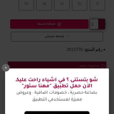
35
34
33
32
31
اضافة للسلة
إضافة لرغباتي
رقم المنتج:
2015776
مواصفات المنتج
حذاء بناتي مريح وتفاصيل جميلة
شو بتستنى ؟ في اشياء راحت عليكـ
الآن حمل تطبيق "مهنا ستور"
الصورة من تصوير مهنا ستور
بضاعة حصرية ، خصومات اضافية . وعروض
مميزة لمستخدمي التطبيق
آراء الزبائن