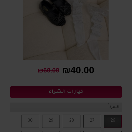
₪40.00
₪60.00
خيارات الشراء
النمرة
30
29
28
27
26