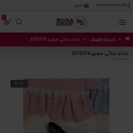
00972597330283
عربي
0
احذية اطفال
حذاء بناتي مميز 2015776
حذاء بناتي مميز 2015776
-33 %