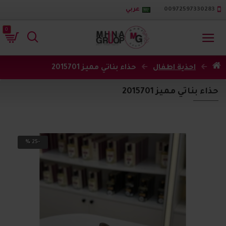
00972597330283
عربي
0
احذية اطفال
حذاء بناتي مميز 2015701
حذاء بناتي مميز 2015701
-25 %