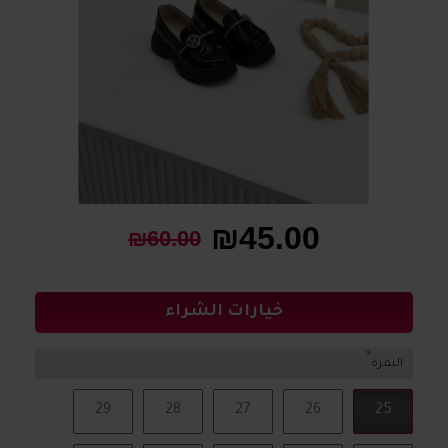
₪45.00
₪60.00
خيارات الشراء
النمرة
29
28
27
26
25