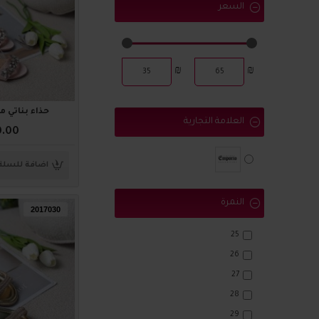
السعر
₪
₪
حذاء بناتي مميز 4
العلامة التجارية
0.00
اضافة للسلة
النمرة
2017030
25
26
27
28
29