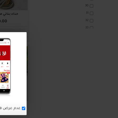
30
31
حذاء بناتي مميز 0
32
0.00
33
اضافة للسلة
34
35
36
2016666
حذاء بناتي مميز 6
₪35.00