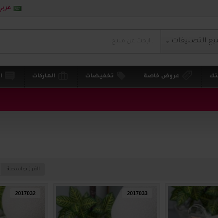
عربي
يع التصنيفات
تك
عروض خاصة
تخفيضات
الماركات
ا
الفرز بواسطة:
2017032
2017033