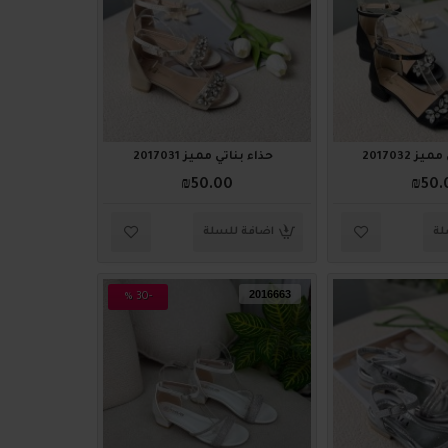
ز 2017032
حذاء بناتي مميز 2017031
₪50.00
₪50.
لة
اضافة للسلة
2016663
-30 %