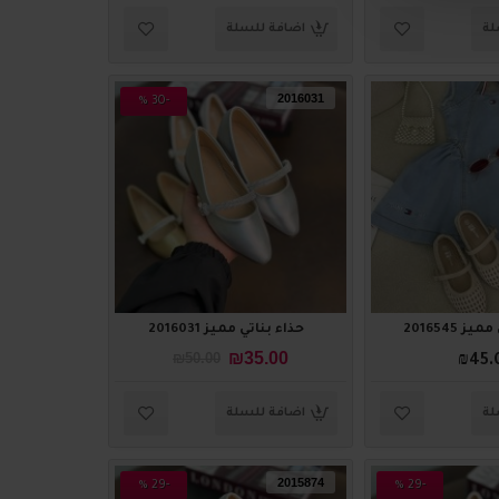
لة
اضافة للسلة
2016031
-30 %
ز 2016545
حذاء بناتي مميز 2016031
₪35.00
₪50.00
₪45.
لة
اضافة للسلة
2015874
-29 %
-29 %