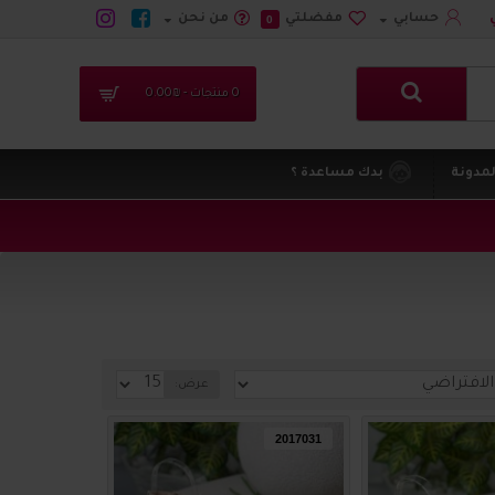
حسابي
مفضلتي
من نحن
0
0 منتجات - ₪0.00
لمدونة
بدك مساعدة ؟
عرض:
2017031