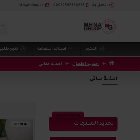
اتصل بنا
00972597330283
info@mhna.ps
جم
المتجر
اصناف البضاعة
تتبع طلبي
احذية اطفال
احذية بناتي
احذية بناتي
الغاء التحديد
تحديد المنتجات
2017034