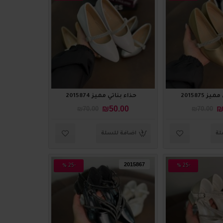
ز 2015875
حذاء بناتي مميز 2015874
₪50.00
₪
₪70.00
₪70.00
لة
اضافة للسلة
2015867
-25 %
-25 %