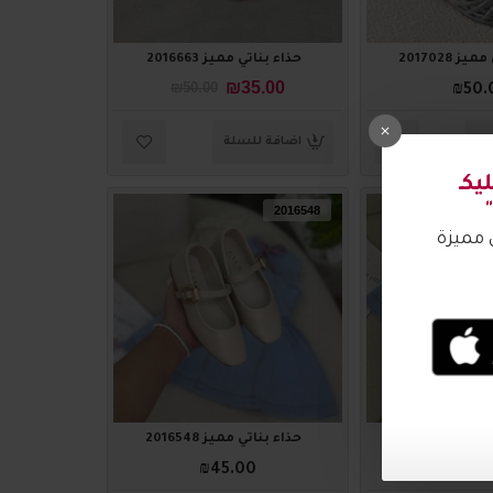
ز 2017028
حذاء بناتي مميز 2016663
₪35.00
₪50.00
₪50.
لة
اضافة للسلة
2016548
ز 2016549
حذاء بناتي مميز 2016548
₪45.00
₪45.