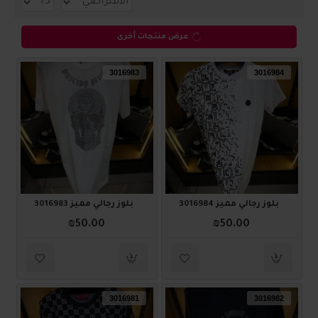
عرض منتجات أخرى
3016983
3016984
بلوز رجالي مميز 3016984
بلوز رجالي مميز 3016983
₪50.00
₪50.00
3016981
3016982