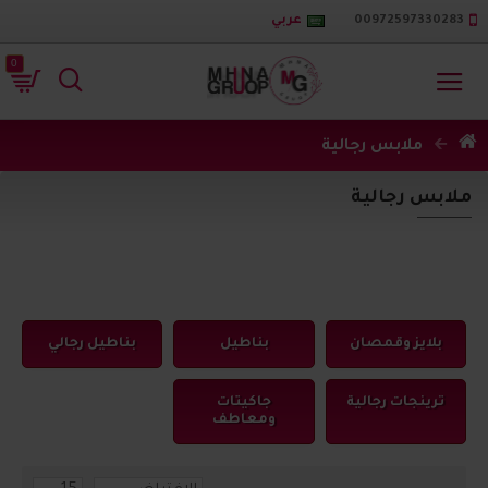
00972597330283
عربي
0
ملابس رجالية
ملابس رجالية
بلايز وقمصان
بناطيل
بناطيل رجالي
ترينجات رجالية
جاكيتات
ومعاطف