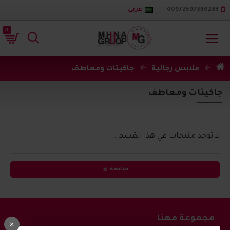
00972597330283
عربي
0
ملابس رجالية
جاكيتات ومعاطف
جاكيتات ومعاطف
لا توجد منتجات في هذا القسم .
متابعة
مجموعة مهنا
اشترك في القائمة البريدية واحصل على احدث العروض