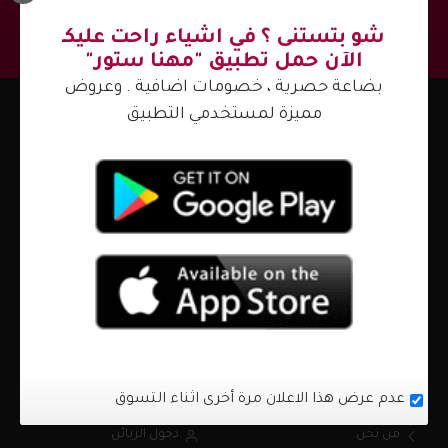
والتخفيضات !
اشترك
شو بتستنى ؟ في اشياء راحت عليكـ
الآن حمل تطبيق "مهنا ستور"
بضاعة حصرية ، خصومات اضافية . وعروض
مميزة لمستخدمي التطبيق
اتصل بنا الآن
+972597330283
info
mhna.ps
قلقيلية - شارع التربية والتعليم
السبت - الجمعة من 10:00 ص - 10:00 م
من نحن ؟
حسابي
عدم عرض هذا الاعلان مرة أخرى اثناء التسوق
من نحن
دخول الزبائن