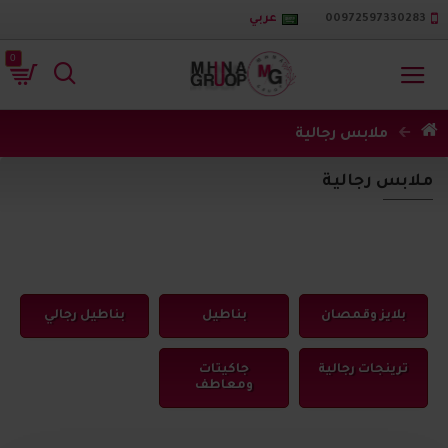
00972597330283
عربي
0
ملابس رجالية
ملابس رجالية
بلايز وقمصان
بناطيل
بناطيل رجالي
ترينجات رجالية
جاكيتات
ومعاطف