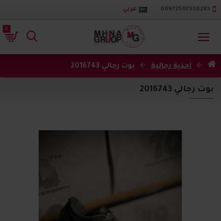
00972597330283
عربي
0
احذية رجالية
بوت رجالي 2016743
بوت رجالي 2016743