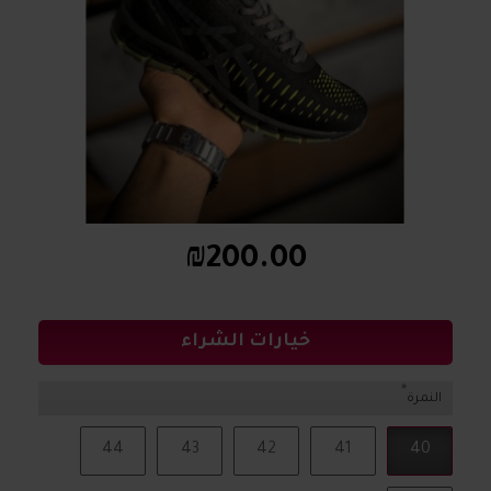
₪200.00
خيارات الشراء
النمرة
44
43
42
41
40