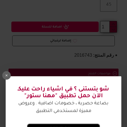
45
اضافة للسلة
إضافة لرغباتي
رقم المنتج:
2016743
مواصفات المنتج
بوت رجالي مريح
شو بتستنى ؟ في اشياء راحت عليكـ
الآن حمل تطبيق "مهنا ستور"
الصورة من تصوير مهنا ستور
بضاعة حصرية ، خصومات اضافية . وعروض
مميزة لمستخدمي التطبيق
آراء الزبائن