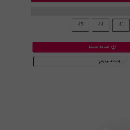
45
44
43
اضافة للسلة
إضافة لرغباتي