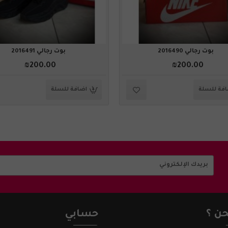
بوت رجالي 2016490
بوت رجالي 2016491
₪200.00
₪200.00
فة للسلة
اضافة للسلة
ن ؟
حسابي