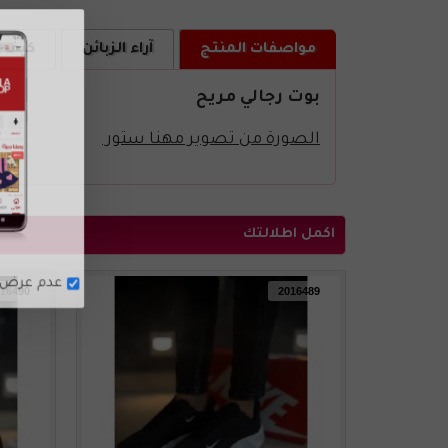
مواصفات المنتج
آراء الزبائن
كيف ا
بوت رجالي مريح
الصورة من تصوير مهنا ستور
اكمل اطلالتك
16490
2016489