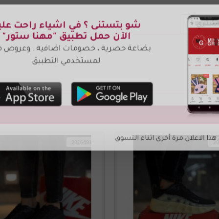
شتري ؟
2016491
20