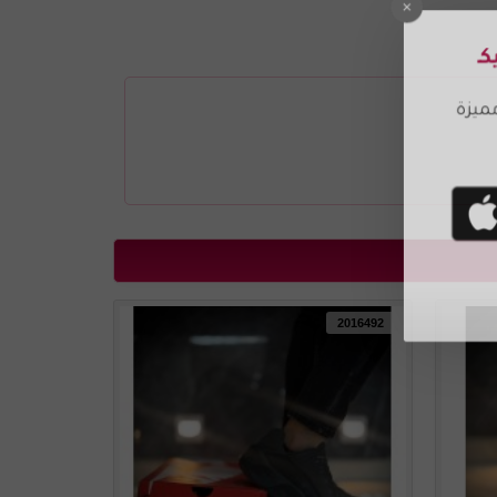
2016493
2016492