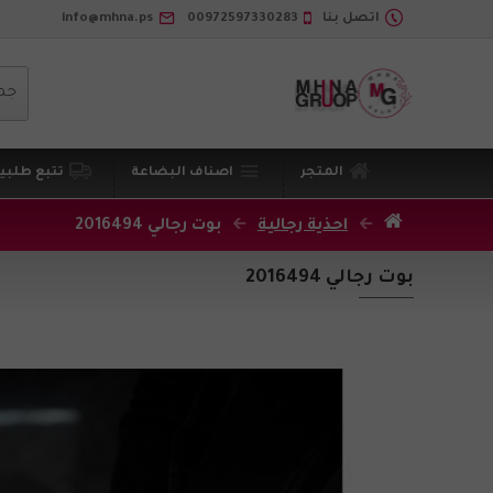
اتصل بنا
00972597330283
info@mhna.ps
جم
المتجر
اصناف البضاعة
تتبع طلبي
احذية رجالية
بوت رجالي 2016494
بوت رجالي 2016494