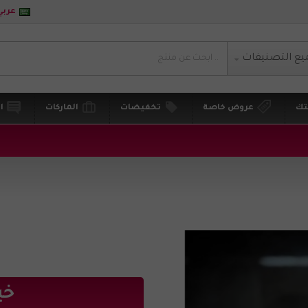
عربي
يع التصنيفات
تك
عروض خاصة
تخفيضات
الماركات
ا
خي