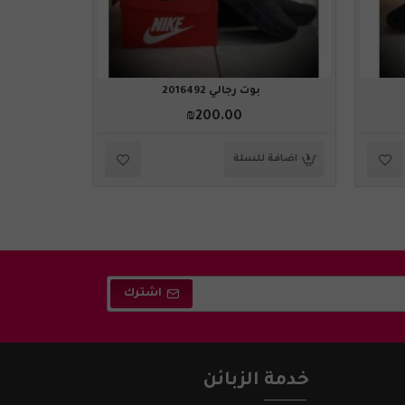
بوت رجالي 2016492
₪200.00
اضافة للسلة
اضافة ل
اشترك
خدمة الزبائن