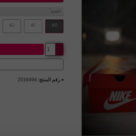
النمرة
42
41
40
رقم المنتج:
2016494