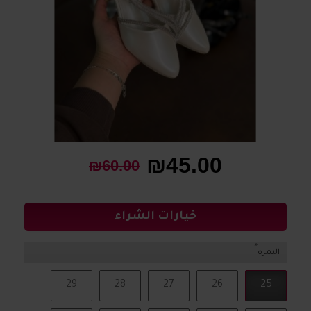
₪45.00
₪60.00
خيارات الشراء
النمرة
29
28
27
26
25