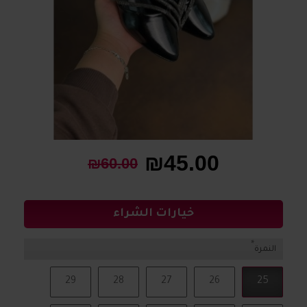
₪45.00
₪60.00
خيارات الشراء
النمرة
29
28
27
26
25