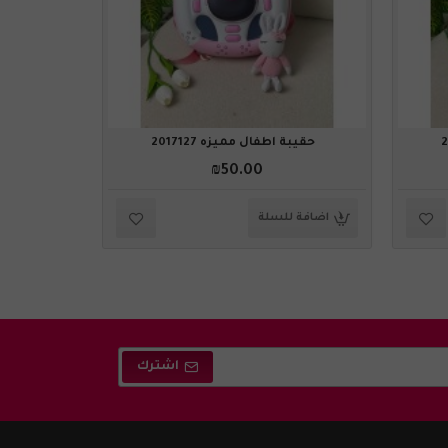
حقيبة أطفال مميزه 2017127
حقيبة 
₪50.00
اضافة للسلة
اضافة ل
اشترك