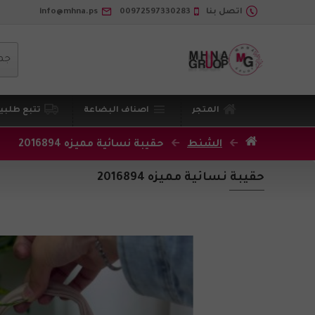
اتصل بنا
00972597330283
info@mhna.ps
جم
المتجر
اصناف البضاعة
تتبع طلبي
الشنط
حقيبة نسائية مميزه 2016894
حقيبة نسائية مميزه 2016894