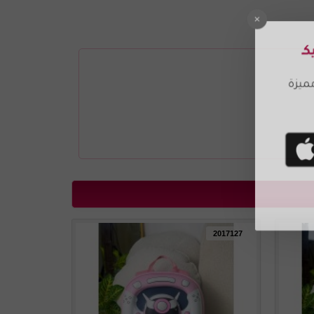
2017128
2017127