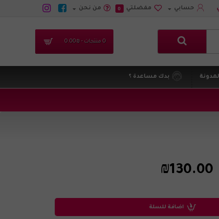
حسابي
مفضلتي
من نحن
0
0 منتجات - ₪0.00
لمدونة
بدك مساعدة ؟
₪130.00
اضافة للسلة