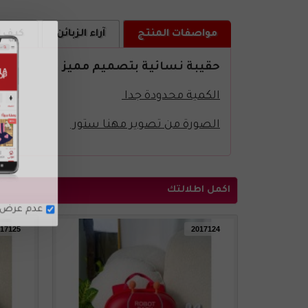
مواصفات المنتج
آراء الزبائن
كيف ا
حقيبة نسائية بتصميم مميز
الكمية محدودة جدا
الصورة من تصوير مهنا ستور
اكمل اطلالتك
17125
2017124