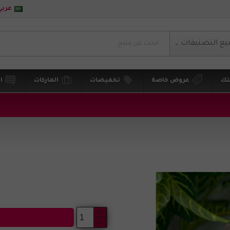
عربي
يع التصنيفات
تك
عروض خاصة
تخفيضات
الماركات
ا