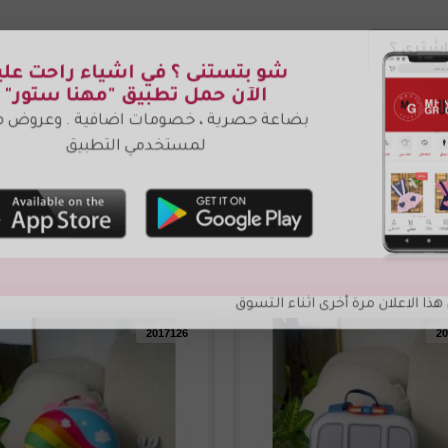
شتري ؟
2017126
20