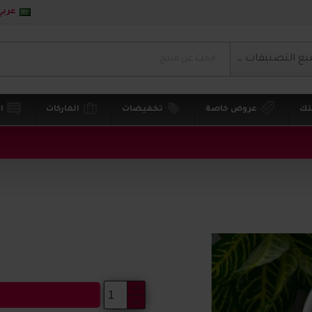
عربي
يع التصنيفات
تك
عروض خاصة
تخفيضات
الماركات
ا