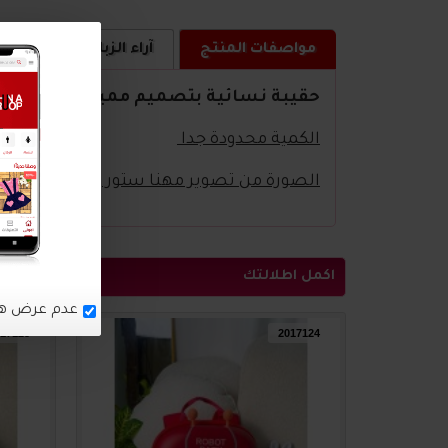
مواصفات المنتج
آراء الزبائن
كيف ا
حقيبة نسائية بتصميم مميز
الكمية محدودة جدا
الصورة من تصوير مهنا ستور
اكمل اطلالتك
عدم عرض هذ
17125
2017124