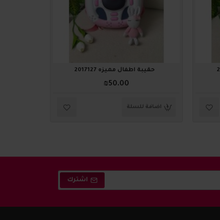
حقيبة أطفال مميزه 2017127
حقيبة 
₪50.00
اضافة للسلة
اضافة ل
اشترك