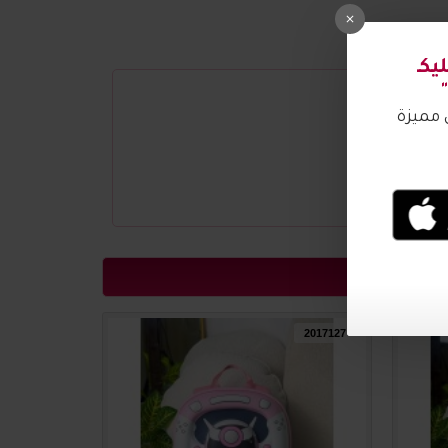
ـ
ميزة
2017128
2017127