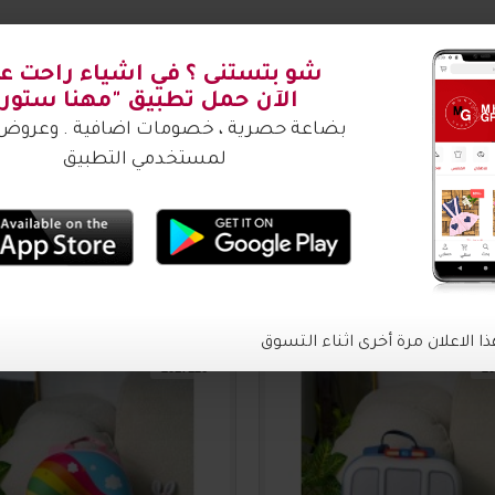
شتري ؟
شو بتستنى ؟ في اشياء راحت عليك
الآن حمل تطبيق "مهنا ستور"
بضاعة حصرية ، خصومات اضافية . وعروض م
لمستخدمي التطبيق
ا الاعلان مرة أخرى اثناء التسوق
2017126
20