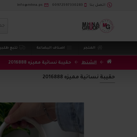
اتصل بنا
00972597330283
info@mhna.ps
جم
المتجر
اصناف البضاعة
تتبع طلبي
الشنط
حقيبة نسائية مميزه 2016888
حقيبة نسائية مميزه 2016888