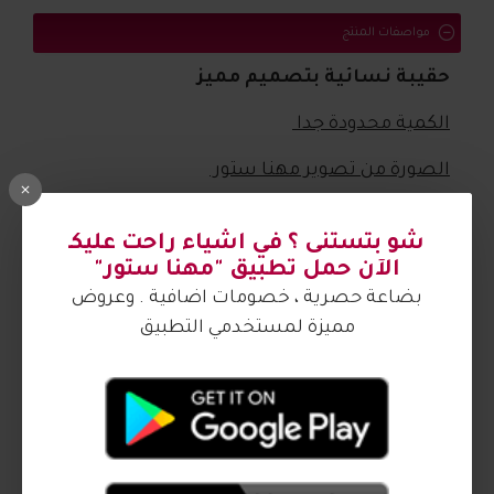
مواصفات المنتج
حقيبة نسائية بتصميم مميز
الكمية محدودة جدا
الصورة من تصوير مهنا ستور
شو بتستنى ؟ في اشياء راحت عليكـ
آراء الزبائن
الآن حمل تطبيق "مهنا ستور"
بضاعة حصرية ، خصومات اضافية . وعروض
كيف اشتري ؟
مميزة لمستخدمي التطبيق
اكمل اطلالتك
6
2017125
2017124