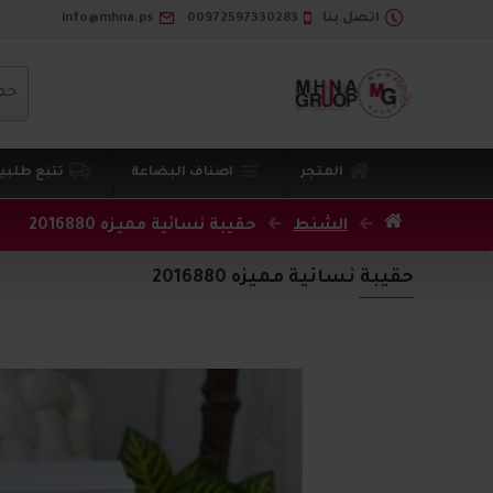
اتصل بنا
00972597330283
info@mhna.ps
جم
المتجر
اصناف البضاعة
تتبع طلبي
الشنط
حقيبة نسائية مميزه 2016880
حقيبة نسائية مميزه 2016880