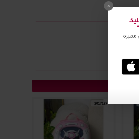
2017128
2017127