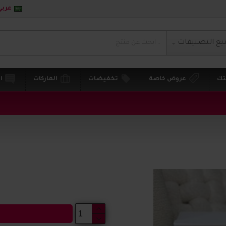
عربي
يع التصنيفات
تك
عروض خاصة
تخفيضات
الماركات
ا