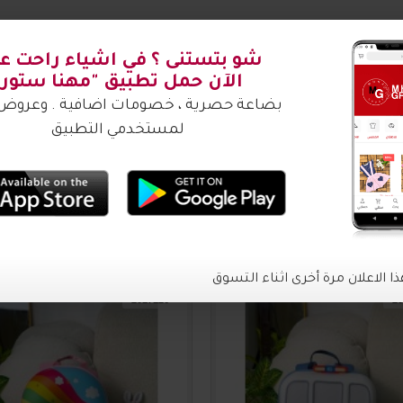
شتري ؟
2017126
20