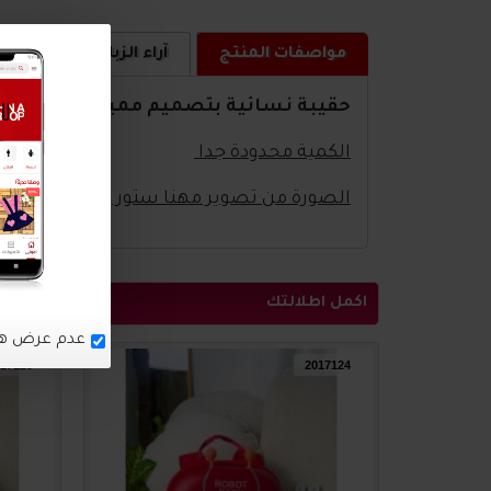
مواصفات المنتج
آراء الزبائن
كيف ا
حقيبة نسائية بتصميم مميز
الكمية محدودة جدا
الصورة من تصوير مهنا ستور
اكمل اطلالتك
17125
2017124