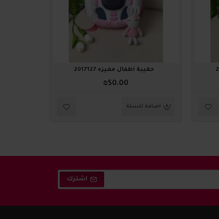
حقيبة أطفال مميزه 2017127
حقيبة 
₪50.00
اضافة للسلة
اضافة ل
اشترك