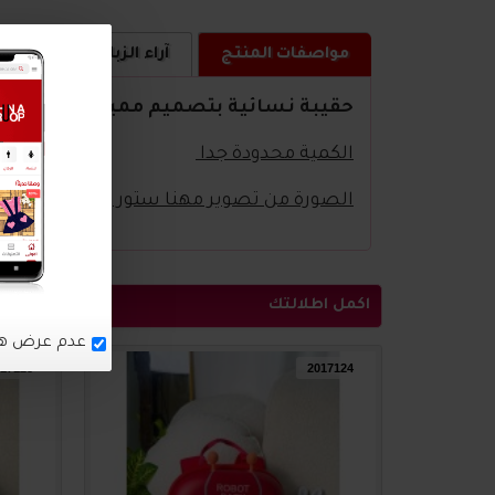
مواصفات المنتج
آراء الزبائن
كيف ا
حقيبة نسائية بتصميم مميز
الكمية محدودة جدا
الصورة من تصوير مهنا ستور
اكمل اطلالتك
17125
2017124