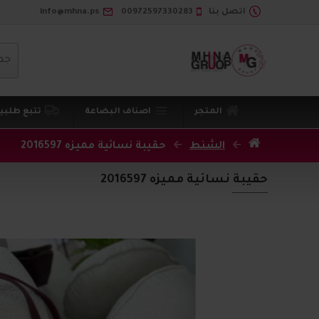
اتصل بنا
00972597330283
info@mhna.ps
جم
المتجر
اصناف البضاعة
تتبع طلبي
الشنط
حقيبة نسائية مميزه 2016597
حقيبة نسائية مميزه 2016597