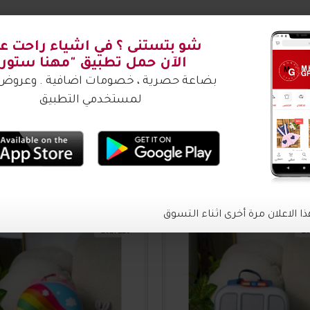
شتري ؟
2017126
20