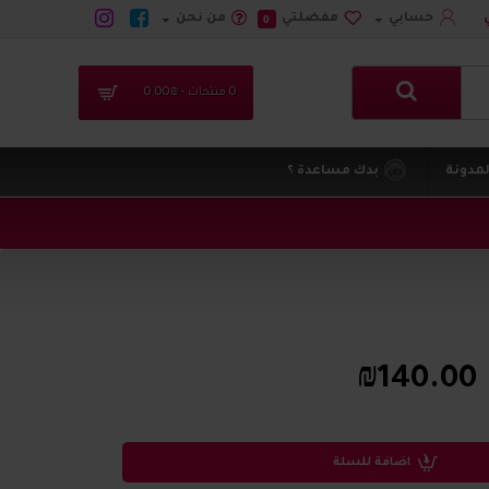
حسابي
مفضلتي
من نحن
0
0 منتجات - ₪0.00
لمدونة
بدك مساعدة ؟
₪140.00
اضافة للسلة