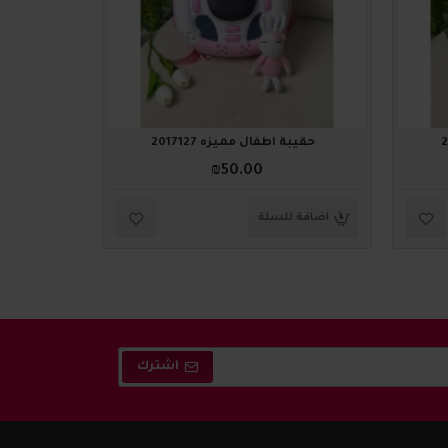
حقيبة أطفال مميزه 2017127
حقيبة 
₪50.00
اضافة للسلة
اضافة ل
اشترك