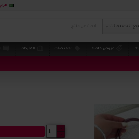
عربي
يع التصنيفات
تك
عروض خاصة
تخفيضات
الماركات
ا