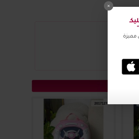
2017128
2017127