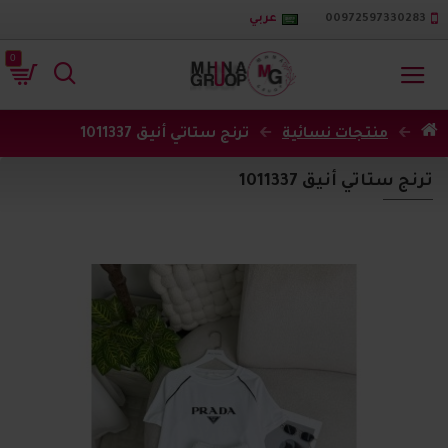
00972597330283
عربي
0
منتجات نسائية
ترنج ستاتي أنيق 1011337
ترنج ستاتي أنيق 1011337