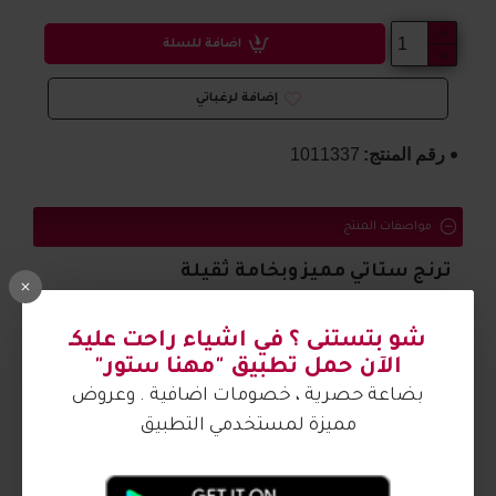
اضافة للسلة
إضافة لرغباتي
رقم المنتج:
1011337
مواصفات المنتج
ترنج ستاتي مميز وبخامة ثقيلة
الصورة من تصوير مهنا ستور
شو بتستنى ؟ في اشياء راحت عليكـ
الآن حمل تطبيق "مهنا ستور"
بضاعة حصرية ، خصومات اضافية . وعروض
مميزة لمستخدمي التطبيق
آراء الزبائن