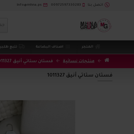
اتصل بنا
00972597330283
info@mhna.ps
جم
المتجر
اصناف البضاعة
تتبع طلبي
منتجات نسائية
فستان ستاتي أنيق 1011327
فستان ستاتي أنيق 1011327