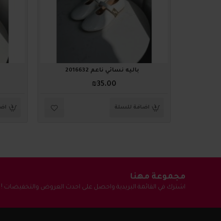
باليه نسائي ناعم 2016632
₪35.00
اضافة للسلة
اضا
مجموعة مهنا
اشترك في القائمة البريدية واحصل على احدث العروض والتخفيضات !