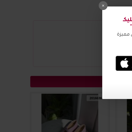
2016637
2016636