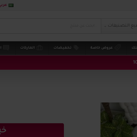
عربي
يع التصنيفات
تك
عروض خاصة
تخفيضات
الماركات
ا
خي