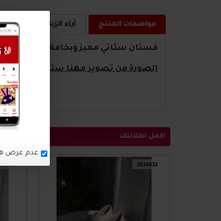
مواصفات المنتج
آراء الزبائن
كيف ا
فستان ستاتي مميز وبخامة ثقيلة
الصورة من تصوير مهنا ستور
اكمل اطلالتك
16633
2016632