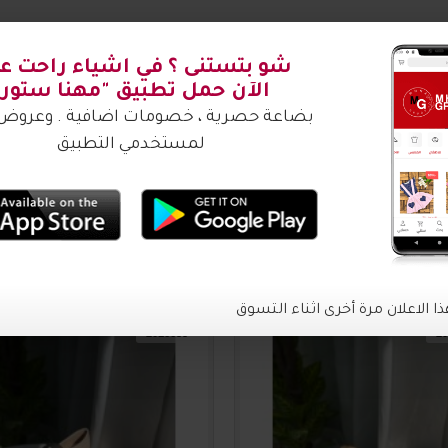
شتري ؟
2016635
20