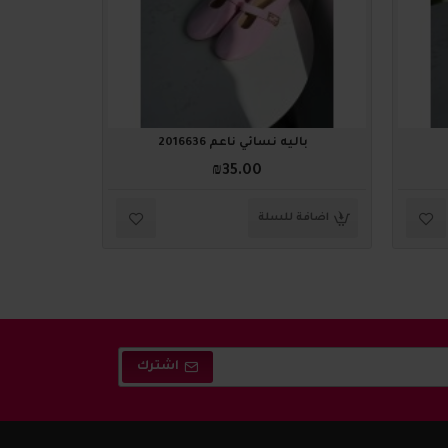
باليه نسائي ناعم 2016636
باليه
₪35.00
اضافة للسلة
اضافة ل
اشترك