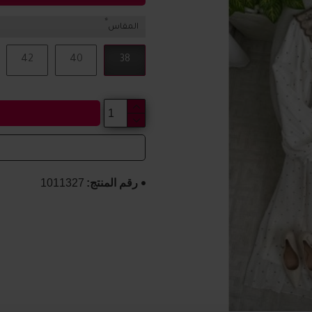
المقاس
42
40
38
رقم المنتج:
1011327