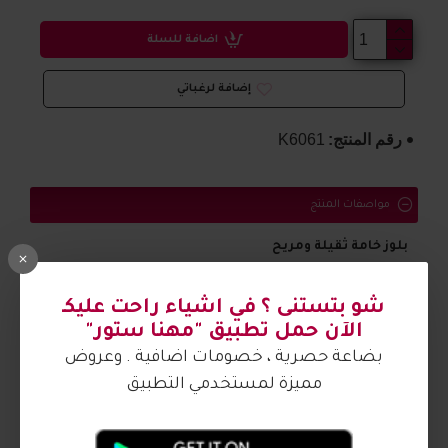
اضافة للسلة
إضافة لرغباتي
رقم المنتج:
K6061
مواصفات المنتج
بلوز
خامة
ثقيلة
ومريح
الصورة من تصوير مهنا ستور
شو بتستنى ؟ في اشياء راحت عليكـ
الآن حمل تطبيق "مهنا ستور"
بضاعة حصرية ، خصومات اضافية . وعروض
مميزة لمستخدمي التطبيق
آراء الزبائن