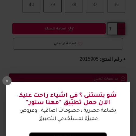
40
39
38
37
36
اضافة للسلة
إضافة لرغباتي
رقم المنتج:
2015905
مواصفات المنتج
حذاء ولادي مريح وتفاصيل جميلة
شو بتستنى ؟ في اشياء راحت عليكـ
الآن حمل تطبيق "مهنا ستور"
الصورة من تصوير مهنا ستور
بضاعة حصرية ، خصومات اضافية . وعروض
مميزة لمستخدمي التطبيق
آراء الزبائن