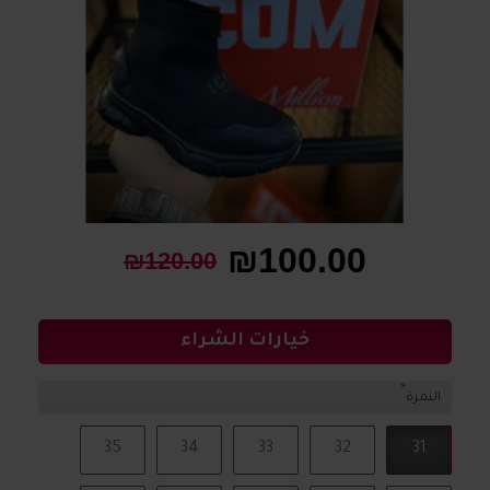
₪100.00
₪120.00
خيارات الشراء
النمرة
35
34
33
32
31