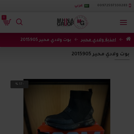
00972597330283
عربي
0
احذية ولادي محير
بوت ولادي محير 2015905
بوت ولادي محير 2015905
-17 %