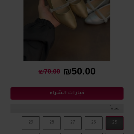
₪50.00
₪70.00
خيارات الشراء
النمرة
29
28
27
26
25