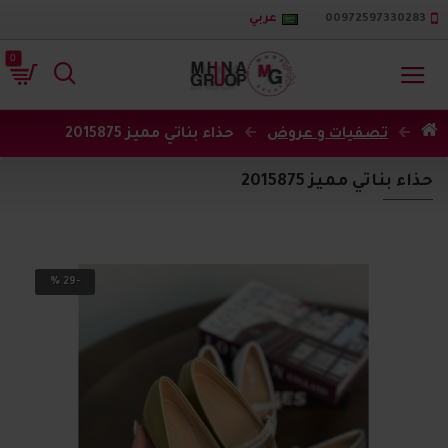
00972597330283
عربي
0
تصفيات و عروض
حذاء بناتي مميز 2015875
حذاء بناتي مميز 2015875
-29 %