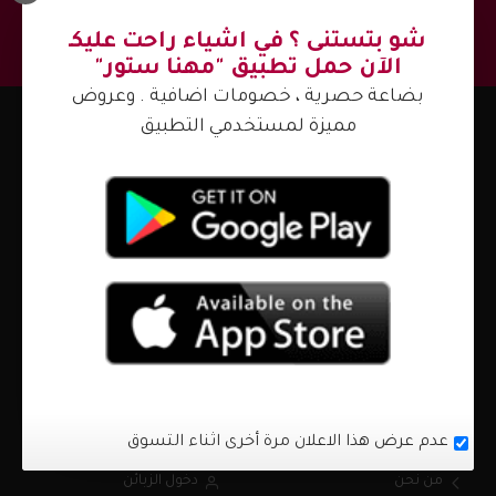
والتخفيضات !
اشترك
شو بتستنى ؟ في اشياء راحت عليكـ
الآن حمل تطبيق "مهنا ستور"
بضاعة حصرية ، خصومات اضافية . وعروض
مميزة لمستخدمي التطبيق
اتصل بنا الآن
+972597330283
info
mhna.ps
قلقيلية - شارع التربية والتعليم
السبت - الجمعة من 10:00 ص - 10:00 م
من نحن ؟
حسابي
عدم عرض هذا الاعلان مرة أخرى اثناء التسوق
من نحن
دخول الزبائن