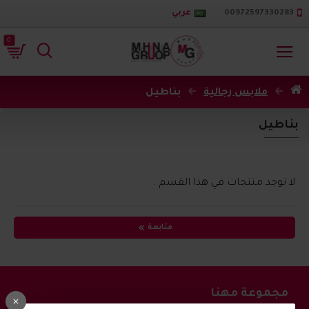
00972597330283
عربي
0
ملابس رجالية
بناطيل
بناطيل
لا توجد منتجات في هذا القسم .
متابعة
مجموعة مهنا
اشترك في القائمة البريدية واحصل على احدث العروض