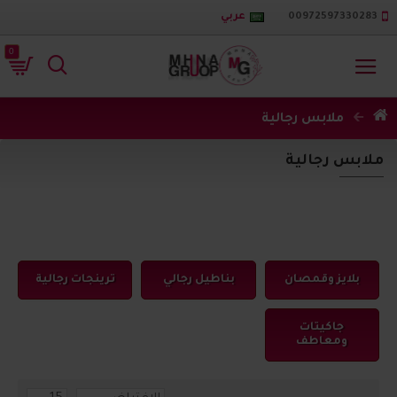
00972597330283
عربي
0
ملابس رجالية
ملابس رجالية
بلايز وقمصان
بناطيل رجالي
ترينجات رجالية
جاكيتات
ومعاطف