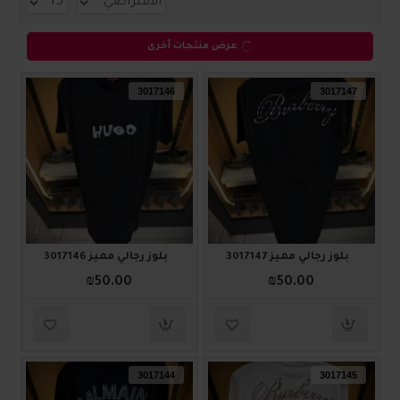
عرض منتجات أخرى
3017146
3017147
بلوز رجالي مميز 3017147
بلوز رجالي مميز 3017146
₪50.00
₪50.00
3017144
3017145