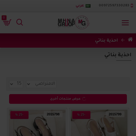
00972597330283
عربي
0
احذية بناتي
احذية بناتي
عرض منتجات أخرى
2015798
2015799
-25 %
-25 %