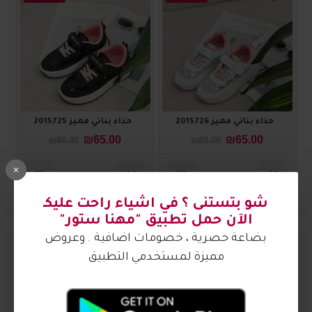
حذاء بناتي مميز 2015726
حذاء بناتي مميز 2015725
₪65.00
₪65.00
₪80.00
₪80.00
2015702
2015703
-25 %
-25 %
شو بتستنى ؟ في اشياء راحت عليكـ
الآن حمل تطبيق "مهنا ستور"
بضاعة حصرية ، خصومات اضافية . وعروض
مميزة لمستخدمي التطبيق