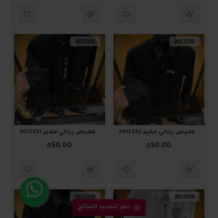
3017231
3017232
قميص رجالي مميز 3017232
قميص رجالي مميز 3017231
₪50.00
₪50.00
3017229
3017230
انقر لتحديد النتائج