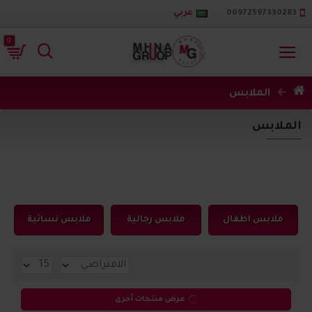
00972597330283
عربي
0
الملابس
الملابس
ملابس اطفال
ملابس رجالية
ملابس نسائية
عرض منتجات أخرى