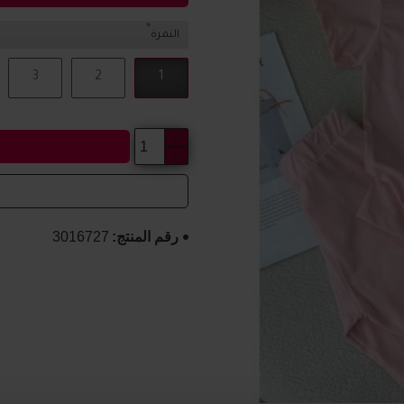
النمرة
3
2
1
رقم المنتج:
3016727