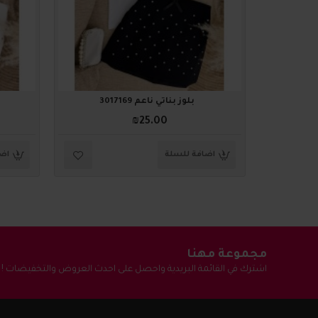
بلوز بناتي ناعم 3017169
₪25.00
اضافة للسلة
اضا
مجموعة مهنا
اشترك في القائمة البريدية واحصل على احدث العروض والتخفيضات !