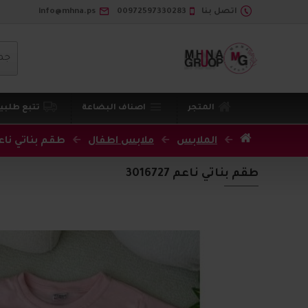
اتصل بنا
00972597330283
info@mhna.ps
جم
المتجر
اصناف البضاعة
تتبع طلبي
الملابس
ملابس اطفال
طقم بناتي ناعم 6727
طقم بناتي ناعم 3016727