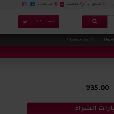
حسابي
مفضلتي
من نحن
0
0 منتجات - ₪0.00
لمدونة
بدك مساعدة ؟
₪35.00
ارات الشراء