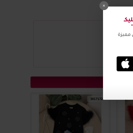
3017173
3017172