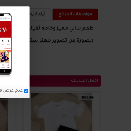
مواصفات المنتج
آراء الزبائن
كيف ا
طقم بناتي مميز وخامه ثقيلة بالوان جميل
الصورة من تصوير مهنا ستور
اكمل اطلالتك
17170
3017169