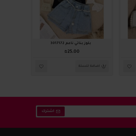
بلوز بناتي ناعم 3017172
بلو
₪25.00
اضافة للسلة
اضافة ل
اشترك