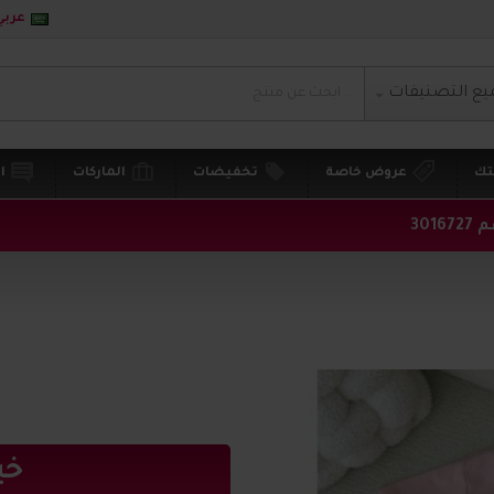
عربي
يع التصنيفات
تك
عروض خاصة
تخفيضات
الماركات
ا
301
خي