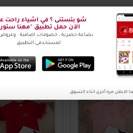
شتري ؟
ة
3017171
30