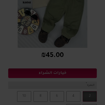
₪45.00
خيارات الشراء
النمرة
10
8
6
4
2