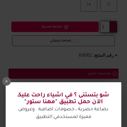
14
12
اضافة للسلة
إضافة لرغباتي
رقم المنتج:
K6061
مواصفات المنتج
بلوز
خامة
ثقيلة
ومريح
شو بتستنى ؟ في اشياء راحت عليكـ
الصورة من تصوير مهنا ستور
الآن حمل تطبيق "مهنا ستور"
بضاعة حصرية ، خصومات اضافية . وعروض
مميزة لمستخدمي التطبيق