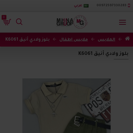
00972597330283
عربي
0
الملابس
ملابس اطفال
بلوز ولادي أنيق K6061
بلوز ولادي أنيق K6061