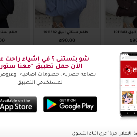
101138
طقم ستاتي أنيق 1011382
طقم ستاتي أني
00
₪90.00
₪9
اضافة للسلة
اضافة للس
1011377
1011378