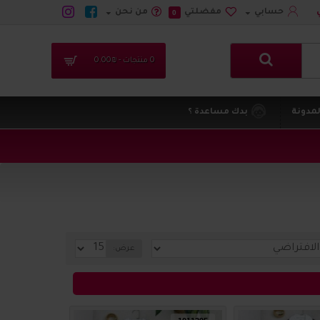
حسابي
مفضلتي
من نحن
0
0 منتجات - ₪0.00
لمدونة
بدك مساعدة ؟
عرض: