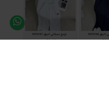
ق 1011338
ترنج ستاتي أنيق 1011337
₪70.00
₪70.
لة
اضافة للسلة
1011323