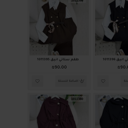
1011395
ق 1011396
طقم ستاتي أنيق 1011395
₪90.00
₪90.
لة
اضافة للسلة
1011380