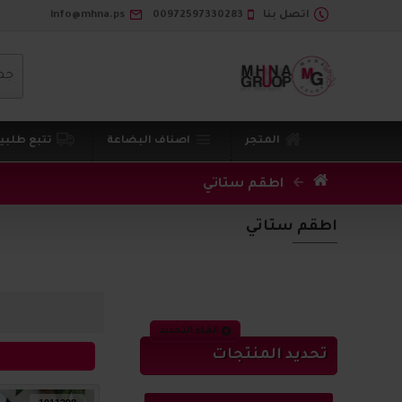
اتصل بنا
00972597330283
info@mhna.ps
جم
المتجر
اصناف البضاعة
تتبع طلبي
اطقم ستاتي
اطقم ستاتي
الغاء التحديد
تحديد المنتجات