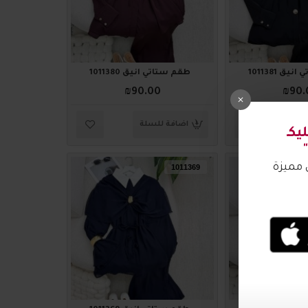
ق 1011381
طقم ستاتي أنيق 1011380
₪90.00
₪90.
لة
اضافة للسلة
1011369