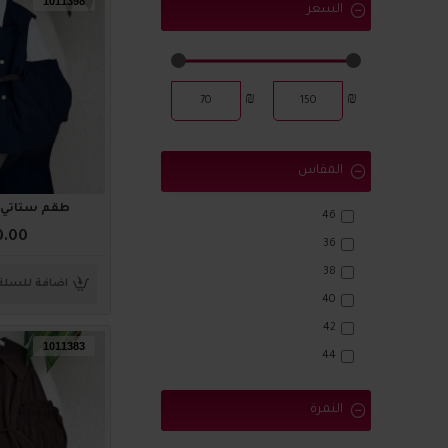
1011398
السعر
₪
₪
المقاس
طقم ستاتي أنيق 8
46
0.00
36
38
اضافة للسلة
40
42
1011383
44
النمرة