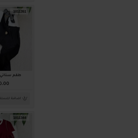
1011351
طقم ستاتي أنيق 
0.00
اضافة للسلة
1011344