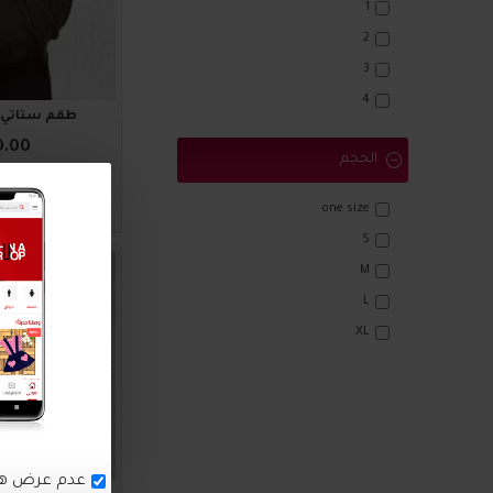
1
2
3
4
طقم ستاتي أنيق 3
0.00
الحجم
اضافة للسلة
one size
S
1011379
M
L
XL