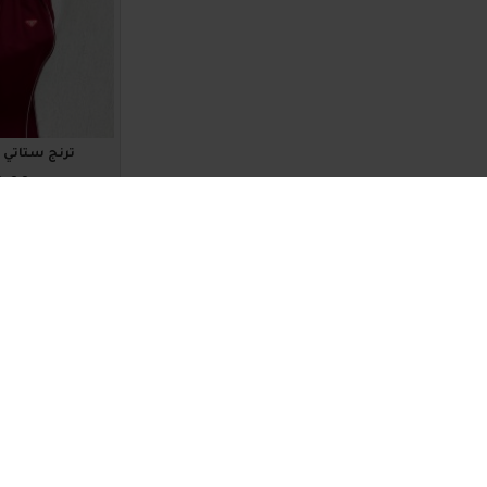
ترنج ستاتي أنيق 4
0.00
اضافة للسلة
1011336