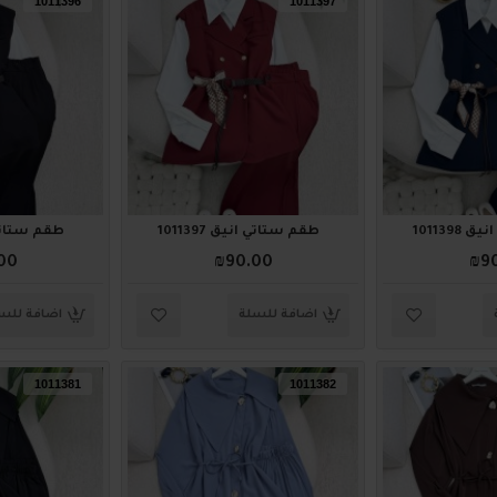
1011396
1011397
101139
طقم ستاتي أنيق 1011397
طقم ستاتي أني
00
₪90.00
₪9
اضافة للسلة
اضافة للس
1011381
1011382