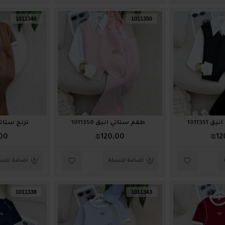
1011346
1011350
1011351
طقم ستاتي أنيق 1011350
ترنج ستاتي أني
00
₪120.00
₪12
اضافة للسلة
اضافة للس
1011338
1011343