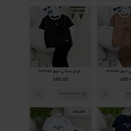
1011345
ق 1011346
ترنج ستاتي أنيق 1011345
₪80.00
₪80.
لة
اضافة للسلة
1011337