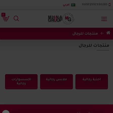
00972597330283
عربي
0
منتجات للرجال
منتجات للرجال
احذية رجالية
ملابس رجالية
اكسسوارات
رجالية