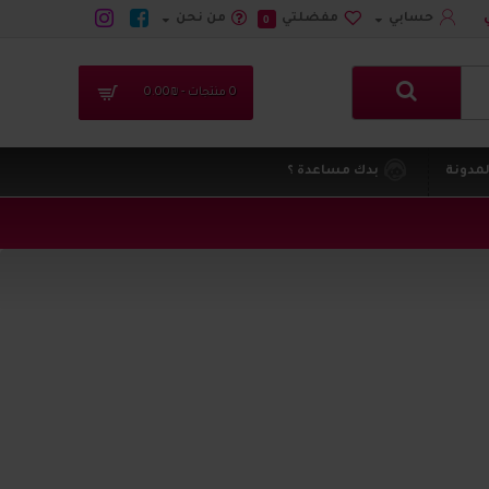
حسابي
مفضلتي
من نحن
0
0 منتجات - ₪0.00
لمدونة
بدك مساعدة ؟