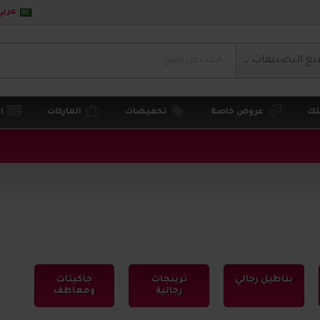
عربي
يع التصنيفات
تك
عروض خاصة
تخفيضات
الماركات
ا
بناطيل رجالي
ترينجات
جاكيتات
رجالية
ومعاطف