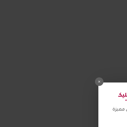
كـ
مميزة