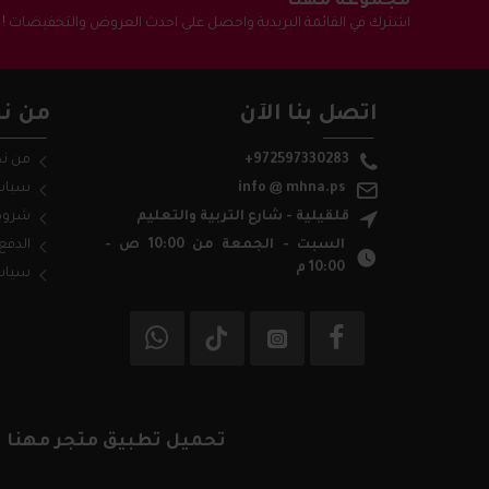
مجموعة مهنا
اشترك في القائمة البريدية واحصل على احدث العروض والتخفيضات !
اتصل بنا الآن
من نح
+972597330283
من ن
mhna.ps
info
سياس
قلقيلية - شارع التربية والتعليم
شروط
السبت - الجمعة من 10:00 ص -
الدفع
10:00 م
سياس
تحميل تطبيق متجر مهنا