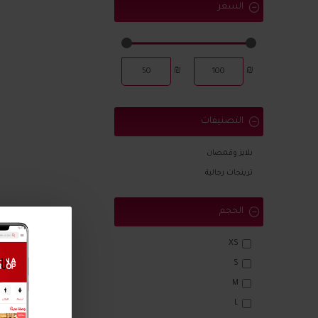
السعر
₪
₪
التصنيفات
بلايز وقمصان
ترينجات رجالية
الحجم
XS
S
M
L