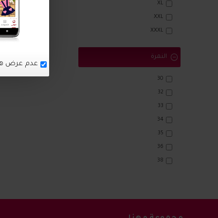
XL
XXL
XXXL
النمرة
عدم عرض هذا 
30
32
33
34
35
36
38