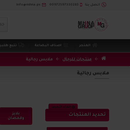
اتصل بنا
00972597330283
info@mhna.ps
جم
المتجر
اصناف البضاعة
تتبع طلبي
منتجات للرجال
ملابس رجالية
ملابس رجالية
الغاء التحديد
بلايز
تحديد المنتجات
وقمصان