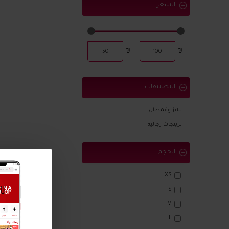
السعر
₪
₪
التصنيفات
بلايز وقمصان
ترينجات رجالية
الحجم
XS
S
M
L