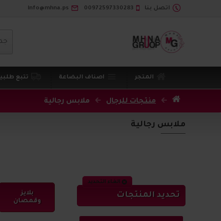
اتصل بنا
00972597330283
info@mhna.ps
جم
المتجر
اصناف البضاعة
تتبع طلبي
منتجات للرجال
ملابس رجالية
ملابس رجالية
الغاء التحديد
بلايز
تحديد المنتجات
وقمصان