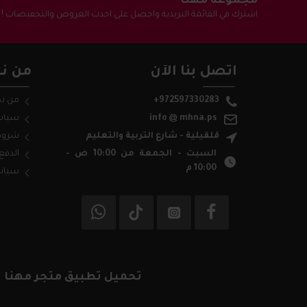
مجموعة مهنا
اشترك في القائمة البريدية واحصل على احدث العروض والتخفيضات !
اتصل بنا الآن
من نح
+972597330283
من ن
mhna.ps
info
سياس
قلقيلية - شارع التربية والتعليم
شروط
السبت - الجمعة من 10:00 ص -
الدفع
10:00 م
سياس
تحميل تطبيق متجر مهنا