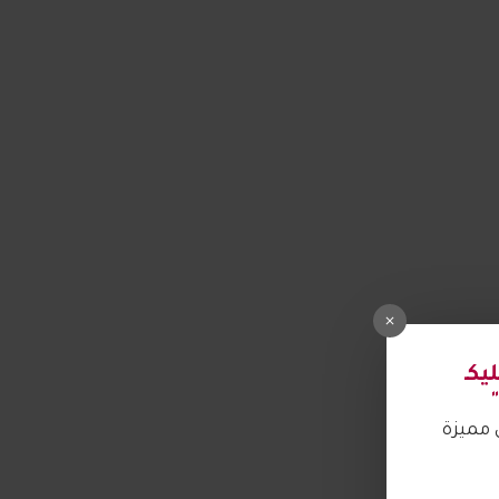
كـ
مميزة