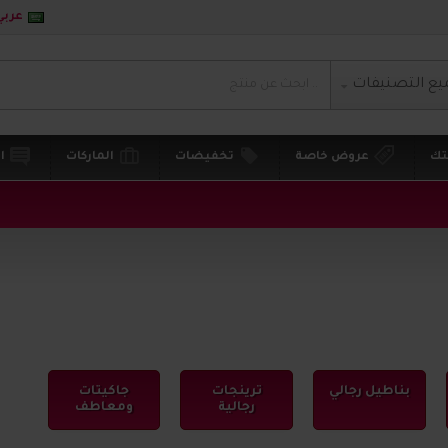
عربي
يع التصنيفات
تك
عروض خاصة
تخفيضات
الماركات
ا
بناطيل رجالي
ترينجات
جاكيتات
رجالية
ومعاطف