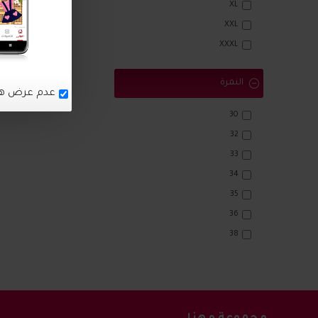
XL
XXL
XXXL
النمرة
عدم عرض هذا 
30
32
33
34
35
36
38