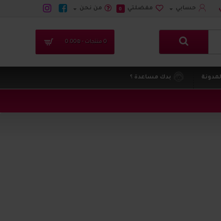
حسابي
مفضلتي
من نحن
0
0 منتجات - ₪0.00
لمدونة
بدك مساعدة ؟