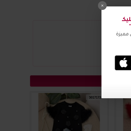
3017173
3017172