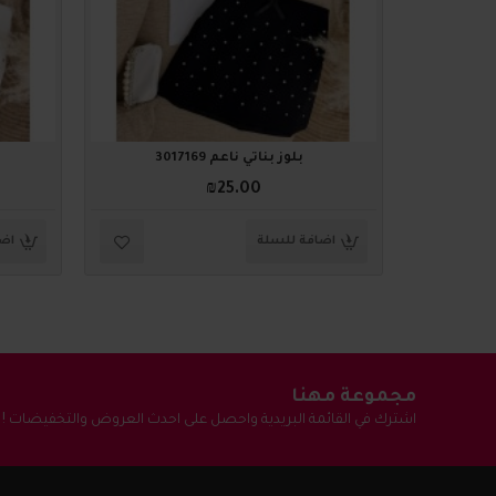
بلوز بناتي ناعم 3017169
₪25.00
اضافة للسلة
اضا
مجموعة مهنا
اشترك في القائمة البريدية واحصل على احدث العروض والتخفيضات !