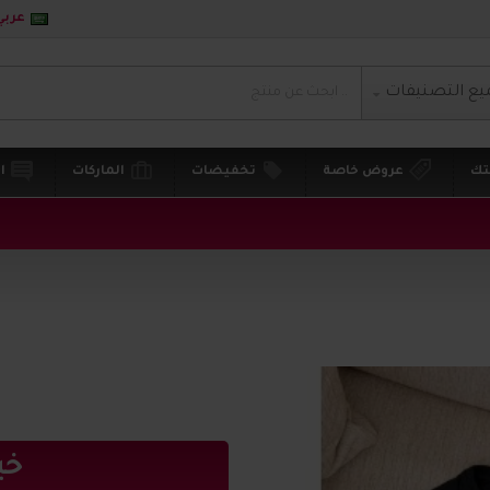
عربي
يع التصنيفات
تك
عروض خاصة
تخفيضات
الماركات
ا
خي