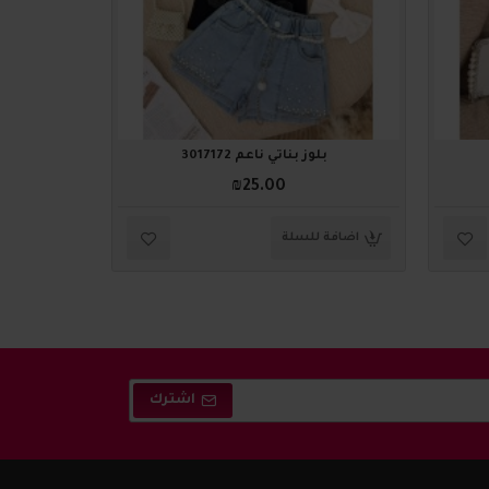
بلوز بناتي ناعم 3017172
بلو
₪25.00
اضافة للسلة
اضافة ل
اشترك