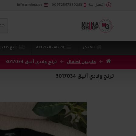
اتصل بنا
00972597330283
info@mhna.ps
جم
المتجر
اصناف البضاعة
تتبع طلبي
ملابس اطفال
ترنج ولادي أنيق 3017034
ترنج ولادي أنيق 3017034