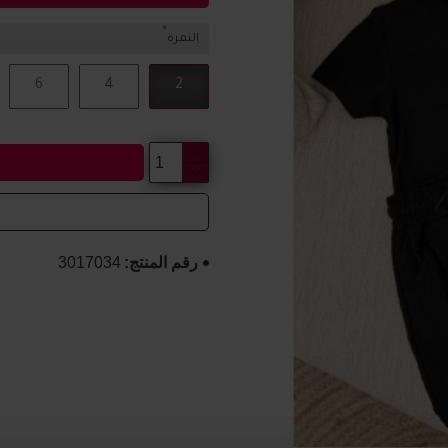
النمرة
6
4
2
رقم المنتج:
3017034