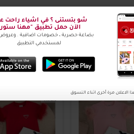
شتري ؟
3017171
30