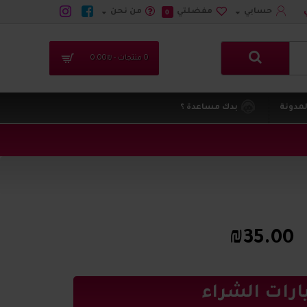
حسابي
مفضلتي
من نحن
0
0 منتجات - ₪0.00
لمدونة
بدك مساعدة ؟
₪35.00
ارات الشراء