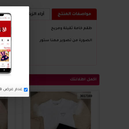
مواصفات المنتج
آراء الزبائن
كيف ا
طقم خامة
ثقيلة
ومريح
الصورة من تصوير مهنا ستور
اكمل اطلالتك
17170
3017169