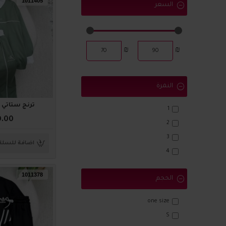
1011405
السعر
₪
₪
النمرة
ترنج ستاتي أنيق 5
1
0.00
2
3
اضافة للسلة
4
1011378
الحجم
one size
S