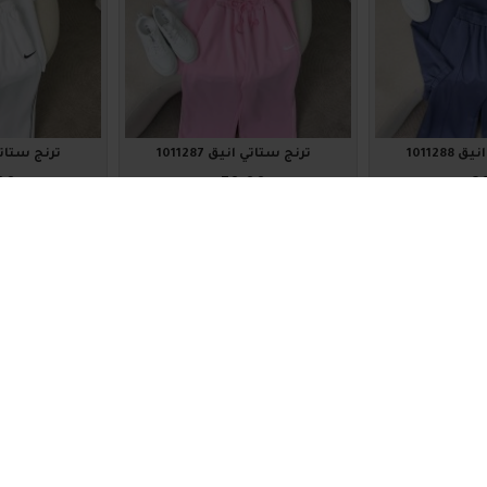
1011288
ترنج ستاتي أنيق 1011287
ترنج ستاتي أني
00
₪70.00
₪8
اضافة للسلة
اضافة للس
1011220
1011282