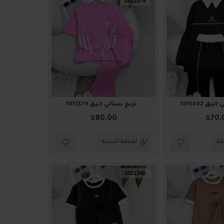
1011379
ق 1011402
ترنج ستاتي أنيق 1011379
₪80.00
₪70.
لة
اضافة للسلة
1011345