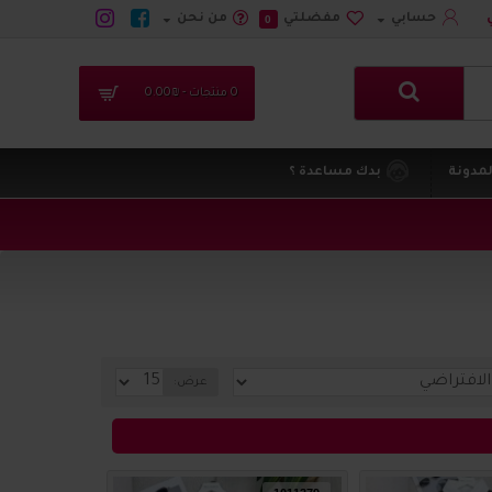
حسابي
مفضلتي
من نحن
0
0 منتجات - ₪0.00
لمدونة
بدك مساعدة ؟
عرض: