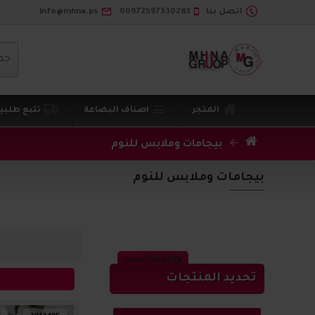
اتصل بنا
00972597330283
info@mhna.ps
جم
المتجر
اصناف البضاعة
تتبع طلبي
بيجامات وملابس للنوم
بيجامات وملابس للنوم
الغاء التحديد
تحديد المنتجات