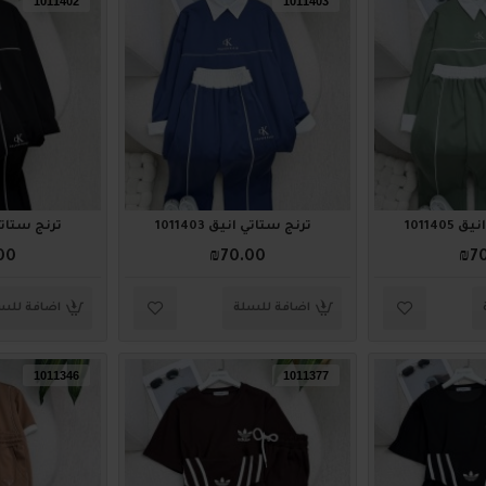
1011402
1011403
101140
ترنج ستاتي أنيق 1011403
ترنج ستاتي أني
00
₪70.00
₪7
اضافة للسلة
اضافة للس
1011346
1011377