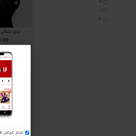
M
L
XL
ترنج ستاتي أنيق 
0.00
اضافة للسلة
1011344