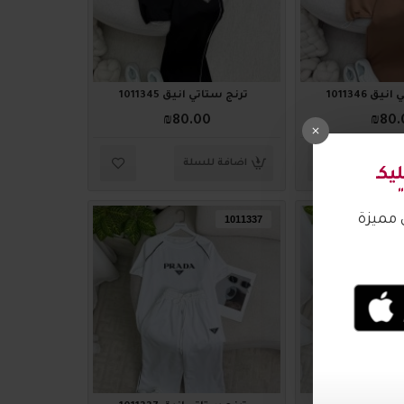
ق 1011346
ترنج ستاتي أنيق 1011345
₪80.00
₪80.
لة
اضافة للسلة
1011337