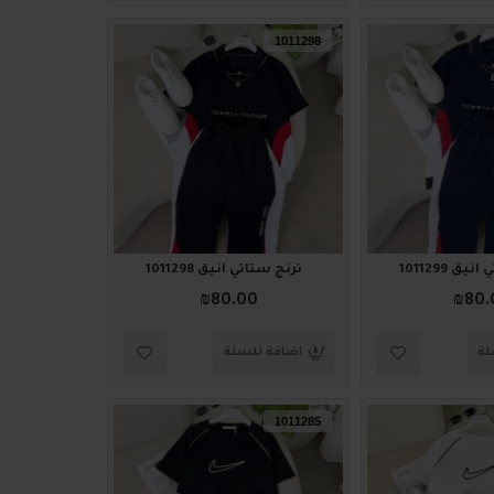
1011298
ق 1011299
ترنج ستاتي أنيق 1011298
₪80.00
₪80.
لة
اضافة للسلة
1011285