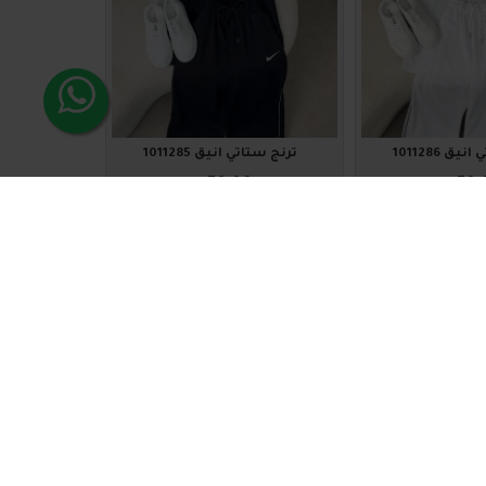
ق 1011286
ترنج ستاتي أنيق 1011285
₪70.00
₪70.
لة
اضافة للسلة
1011219