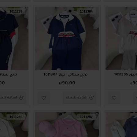
1011299
1011304
101130
ترنج ستاتي أنيق 1011304
ترنج ستاتي أني
00
₪90.00
₪9
اضافة للسلة
اضافة للس
1011286
1011287