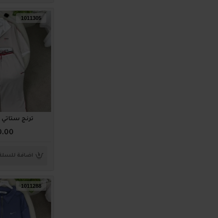
1011305
ترنج ستاتي أنيق 5
0.00
اضافة للسلة
1011288