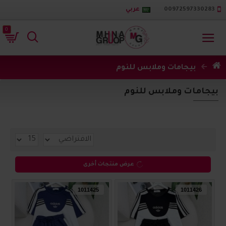
00972597330283
عربي
0
بيجامات وملابس للنوم
بيجامات وملابس للنوم
عرض منتجات أخرى
1011425
1011426